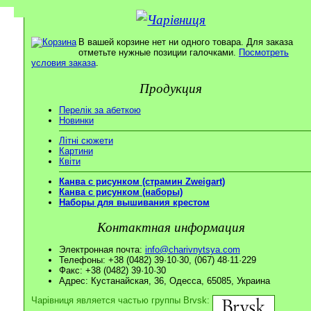
В вашей корзине нет ни одного товара. Для заказа
отметьте нужные позиции галочками.
Посмотреть
условия заказа
.
Продукция
Перелік за абеткою
Новинки
Літні сюжети
Картини
Квіти
Канва с рисунком (страмин Zweigart)
Канва с рисунком (наборы)
Наборы для вышивания крестом
Контактная информация
Электронная почта:
info@charivnytsya.com
Телефоны: +38 (0482) 39·10·30, (067) 48·11·229
Факс: +38 (0482) 39·10·30
Адрес: Кустанайская, 36, Одесса, 65085, Украина
Чарівниця является частью группы Brvsk: