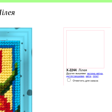
ілея
X-2244
: Лілея
Другие вышивки:
велика квітка
,
дитячі вишивки
,
квіти
,
лілеї
Отметить для заказа