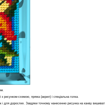
ом.
t з рисунком-схемою, пряжа (акрил) і спеціальна голка.
ак і для дорослих. Завдяки точному нанесенню рисунка на канву вишиват