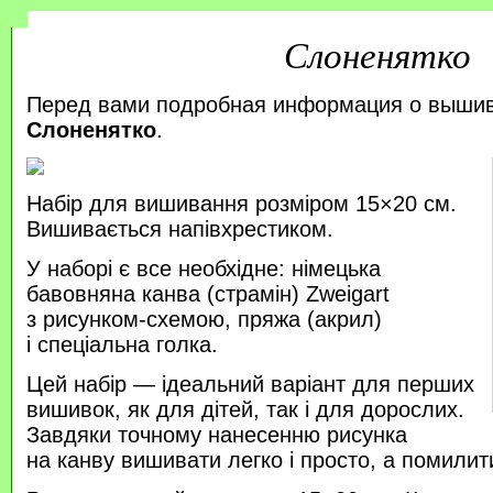
Слоненятко
Перед вами подробная информация о выши
Слоненятко
.
Набір для вишивання розміром 15×20 см.
Вишивається напівхрестиком.
У наборі є все необхідне: німецька
бавовняна канва (страмін) Zweigart
з рисунком-схемою, пряжа (акрил)
і спеціальна голка.
Цей набір — ідеальний варіант для перших
вишивок, як для дітей, так і для дорослих.
Завдяки точному нанесенню рисунка
на канву вишивати легко і просто, а помили