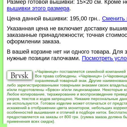
Размер готовой вышивки: 15×20 см. Кроме н
вышивки этого размера
.
Цена данной вышивки: 195,00 грн..
Сменить 
Указанная цена не включает доставку вышив
заказанные принадлежности; точная стоимос
оформлении заказа.
В вашей корзине нет ни одного товара. Для 
нужные позиции галочками.
Посмотреть усло
«Чарівниця» поставляется семейной компанией
Все права соблюдены. «Чарівниця» («Чаровница
охраняемый товарный знак. Другие наименован
либо зарегистрированными товарными знаками своих владель
и/или подготовлены «Брвск» и/или лицензиарами. Некоторые к
Любое копирование, тиражирование и воспроизведение привед
узоров, текстов и кодов запрещено. Никакие персональные дан
не используются. Готовое изделие может отличаться от предст
искажений в отображении цвета монитором, небольших коррек
особенностей вышивания и отличий в подборе ниток. Бесплат
предоставляется на заказы от 800 грн. (сумма заказа должна бы
применения всех скидок).