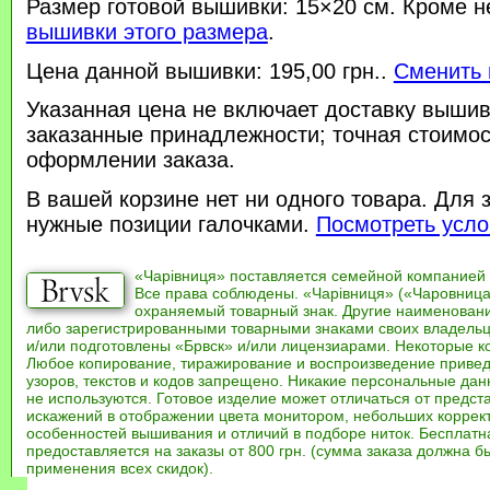
Размер готовой вышивки: 15×20 см. Кроме н
вышивки этого размера
.
Цена данной вышивки: 195,00 грн..
Сменить 
Указанная цена не включает доставку вышив
заказанные принадлежности; точная стоимос
оформлении заказа.
В вашей корзине нет ни одного товара. Для 
нужные позиции галочками.
Посмотреть усло
«Чарівниця» поставляется семейной компанией
Все права соблюдены. «Чарівниця» («Чаровница
охраняемый товарный знак. Другие наименован
либо зарегистрированными товарными знаками своих владель
и/или подготовлены «Брвск» и/или лицензиарами. Некоторые к
Любое копирование, тиражирование и воспроизведение привед
узоров, текстов и кодов запрещено. Никакие персональные дан
не используются. Готовое изделие может отличаться от предст
искажений в отображении цвета монитором, небольших коррек
особенностей вышивания и отличий в подборе ниток. Бесплат
предоставляется на заказы от 800 грн. (сумма заказа должна бы
применения всех скидок).