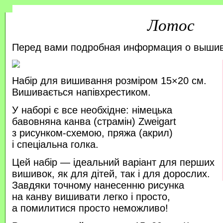
Лотос
Перед вами подробная информация о выши
Набір для вишивання розміром 15×20 см.
Вишивається напівхрестиком.
У наборі є все необхідне: німецька
бавовняна канва (страмін) Zweigart
з рисунком-схемою, пряжа (акрил)
і спеціальна голка.
Цей набір — ідеальний варіант для перших
вишивок, як для дітей, так і для дорослих.
Завдяки точному нанесенню рисунка
на канву вишивати легко і просто,
а помилитися просто неможливо!