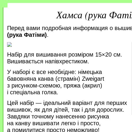
Хамса (рука Фаті
Перед вами подробная информация о выши
(рука Фатіми)
.
Набір для вишивання розміром 15×20 см.
Вишивається напівхрестиком.
У наборі є все необхідне: німецька
бавовняна канва (страмін) Zweigart
з рисунком-схемою, пряжа (акрил)
і спеціальна голка.
Цей набір — ідеальний варіант для перших
вишивок, як для дітей, так і для дорослих.
Завдяки точному нанесенню рисунка
на канву вишивати легко і просто,
а помилитися просто неможливо!