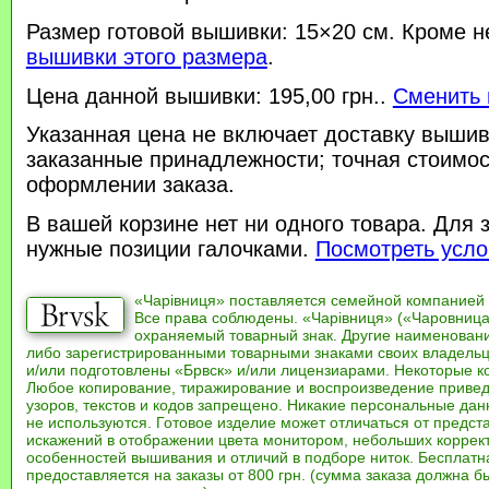
Размер готовой вышивки: 15×20 см. Кроме н
вышивки этого размера
.
Цена данной вышивки: 195,00 грн..
Сменить 
Указанная цена не включает доставку вышив
заказанные принадлежности; точная стоимос
оформлении заказа.
В вашей корзине нет ни одного товара. Для 
нужные позиции галочками.
Посмотреть усло
«Чарівниця» поставляется семейной компанией
Все права соблюдены. «Чарівниця» («Чаровница
охраняемый товарный знак. Другие наименован
либо зарегистрированными товарными знаками своих владель
и/или подготовлены «Брвск» и/или лицензиарами. Некоторые к
Любое копирование, тиражирование и воспроизведение привед
узоров, текстов и кодов запрещено. Никакие персональные дан
не используются. Готовое изделие может отличаться от предст
искажений в отображении цвета монитором, небольших коррек
особенностей вышивания и отличий в подборе ниток. Бесплат
предоставляется на заказы от 800 грн. (сумма заказа должна бы