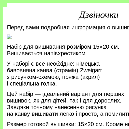
Дзвіночки
Перед вами подробная информация о выши
Набір для вишивання розміром 15×20 см.
Вишивається напівхрестиком.
У наборі є все необхідне: німецька
бавовняна канва (страмін) Zweigart
з рисунком-схемою, пряжа (акрил)
і спеціальна голка.
Цей набір — ідеальний варіант для перших
вишивок, як для дітей, так і для дорослих.
Завдяки точному нанесенню рисунка
на канву вишивати легко і просто, а помили
Размер готовой вышивки: 15×20 см. Кроме н