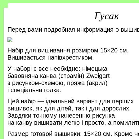
Гусак
Перед вами подробная информация о выши
Набір для вишивання розміром 15×20 см.
Вишивається напівхрестиком.
У наборі є все необхідне: німецька
бавовняна канва (страмін) Zweigart
з рисунком-схемою, пряжа (акрил)
і спеціальна голка.
Цей набір — ідеальний варіант для перших
вишивок, як для дітей, так і для дорослих.
Завдяки точному нанесенню рисунка
на канву вишивати легко і просто, а помили
Размер готовой вышивки: 15×20 см. Кроме н