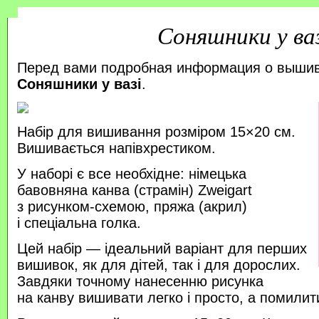
Соняшники у ва
Перед вами подробная информация о выши
Соняшники у вазі
.
Набір для вишивання розміром 15×20 см.
Вишивається напівхрестиком.
У наборі є все необхідне: німецька
бавовняна канва (страмін) Zweigart
з рисунком-схемою, пряжа (акрил)
і спеціальна голка.
Цей набір — ідеальний варіант для перших
вишивок, як для дітей, так і для дорослих.
Завдяки точному нанесенню рисунка
на канву вишивати легко і просто, а помили