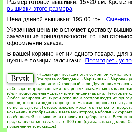
Размер готовой вышивки: 15×20 см. Кроме н
вышивки этого размера
.
Цена данной вышивки: 195,00 грн..
Сменить 
Указанная цена не включает доставку вышив
заказанные принадлежности; точная стоимос
оформлении заказа.
В вашей корзине нет ни одного товара. Для 
нужные позиции галочками.
Посмотреть усло
«Чарівниця» поставляется семейной компанией
Все права соблюдены. «Чарівниця» («Чаровница
охраняемый товарный знак. Другие наименован
либо зарегистрированными товарными знаками своих владель
и/или подготовлены «Брвск» и/или лицензиарами. Некоторые к
Любое копирование, тиражирование и воспроизведение привед
узоров, текстов и кодов запрещено. Никакие персональные дан
не используются. Готовое изделие может отличаться от предст
искажений в отображении цвета монитором, небольших коррек
особенностей вышивания и отличий в подборе ниток. Бесплат
предоставляется на заказы от 800 грн. (сумма заказа должна бы
применения всех скидок).