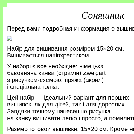
Соняшник
Перед вами подробная информация о выши
Набір для вишивання розміром 15×20 см.
Вишивається напівхрестиком.
У наборі є все необхідне: німецька
бавовняна канва (страмін) Zweigart
з рисунком-схемою, пряжа (акрил)
і спеціальна голка.
Цей набір — ідеальний варіант для перших
вишивок, як для дітей, так і для дорослих.
Завдяки точному нанесенню рисунка
на канву вишивати легко і просто, а помили
Размер готовой вышивки: 15×20 см. Кроме н