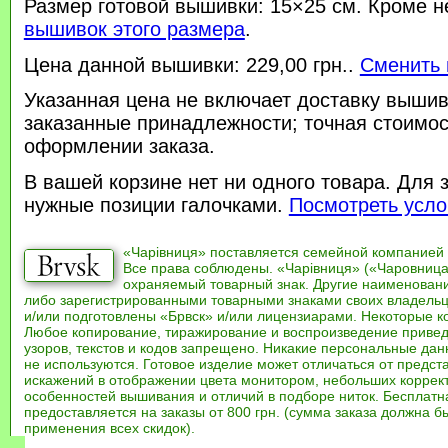
Размер готовой вышивки: 15×25 см. Кроме н
вышивок этого размера
.
Цена данной вышивки: 229,00 грн..
Сменить 
Указанная цена не включает доставку вышив
заказанные принадлежности; точная стоимос
оформлении заказа.
В вашей корзине нет ни одного товара. Для 
нужные позиции галочками.
Посмотреть усло
«Чарівниця» поставляется семейной компанией
Все права соблюдены. «Чарівниця» («Чаровница
охраняемый товарный знак. Другие наименован
либо зарегистрированными товарными знаками своих владель
и/или подготовлены «Брвск» и/или лицензиарами. Некоторые к
Любое копирование, тиражирование и воспроизведение привед
узоров, текстов и кодов запрещено. Никакие персональные дан
не используются. Готовое изделие может отличаться от предст
искажений в отображении цвета монитором, небольших коррек
особенностей вышивания и отличий в подборе ниток. Бесплат
предоставляется на заказы от 800 грн. (сумма заказа должна бы
применения всех скидок).