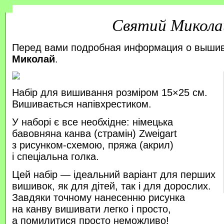
Святий Микола
Перед вами подробная информация о выши
Миколай
.
Набір для вишивання розміром 15×25 см.
Вишивається напівхрестиком.
У наборі є все необхідне: німецька
бавовняна канва (страмін) Zweigart
з рисунком-схемою, пряжа (акрил)
і спеціальна голка.
Цей набір — ідеальний варіант для перших
вишивок, як для дітей, так і для дорослих.
Завдяки точному нанесенню рисунка
на канву вишивати легко і просто,
а помилитися просто неможливо!