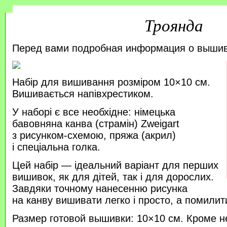
Троянда
Перед вами подробная информация о выши
Набір для вишивання розміром 10×10 см.
Вишивається напівхрестиком.
У наборі є все необхідне: німецька
бавовняна канва (страмін) Zweigart
з рисунком-схемою, пряжа (акрил)
і спеціальна голка.
Цей набір — ідеальний варіант для перших
вишивок, як для дітей, так і для дорослих.
Завдяки точному нанесенню рисунка
на канву вишивати легко і просто, а помили
Размер готовой вышивки: 10×10 см. Кроме н