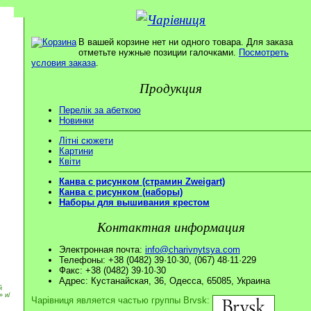
В вашей корзине нет ни одного товара. Для заказа
отметьте нужные позиции галочками.
Посмотреть
условия заказа
.
Продукция
Перелік за абеткою
Новинки
Літні сюжети
Картини
Квіти
Канва с рисунком (страмин Zweigart)
Канва с рисунком (наборы)
Наборы для вышивания крестом
Контактная информация
Электронная почта:
info@charivnytsya.com
Телефоны: +38 (0482) 39·10·30, (067) 48·11·229
Факс: +38 (0482) 39·10·30
Адрес: Кустанайская, 36, Одесса, 65085, Украина
й
» и/
Чарівниця является частью группы Brvsk: