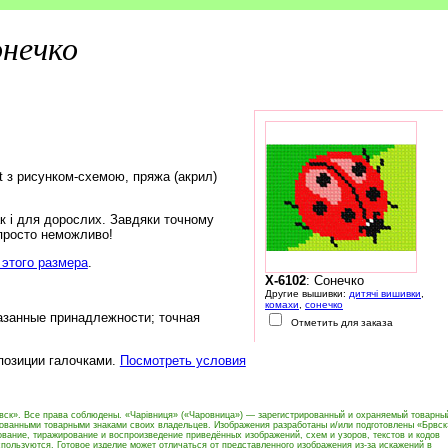
нечко
rt з рисунком-схемою, пряжа (акрил)
ак і для дорослих. Завдяки точному
 просто неможливо!
этого размера
.
X-6102
: Сонечко
Другие вышивки:
дитячі вишивки
,
комахи
,
сонечко
азанные принадлежности; точная
Отметить для заказа
 позиции галочками.
Посмотреть условия
вск». Все права соблюдены. «Чарівниця» («Чаровница») — зарегистрированный и охраняемый товарны
рованными товарными знаками своих владельцев. Изображения разработаны и/или подготовлены «Брвск
вание, тиражирование и воспроизведение приведённых изображений, схем и узоров, текстов и кодов
пользуются. Готовое изделие может отличаться от представленного изображения из-за искажений в