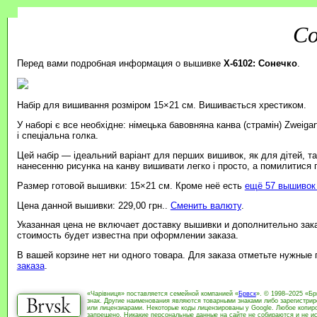
Со
Перед вами подробная информация о вышивке
X-6102: Сонечко
.
Набір для вишивання розміром 15×21 см. Вишивається хрестиком.
У наборі є все необхідне: німецька бавовняна канва (страмін) Zweiga
і спеціальна голка.
Цей набір — ідеальний варіант для перших вишивок, як для дітей, т
нанесенню рисунка на канву вишивати легко і просто, а помилитися
Размер готовой вышивки: 15×21 см. Кроме неё есть
ещё 57 вышивок 
Цена данной вышивки: 229,00 грн..
Сменить валюту
.
Указанная цена не включает доставку вышивки и дополнительно зак
стоимость будет известна при оформлении заказа.
В вашей корзине нет ни одного товара. Для заказа отметьте нужные
заказа
.
«Чарівниця» поставляется семейной компанией «
Брвск
». © 1998–2025 «Бр
знак. Другие наименования являются товарными знаками либо зарегистри
или лицензиарами. Некоторые коды лицензированы у Google. Любое копиро
запрещено. Никакие персональные данные на сайте не собираются и не ис