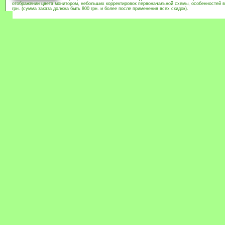
отображении цвета монитором, небольших корректировок первоначальной схемы, особенностей в
грн. (сумма заказа должна быть 800 грн. и более после применения всех скидок).