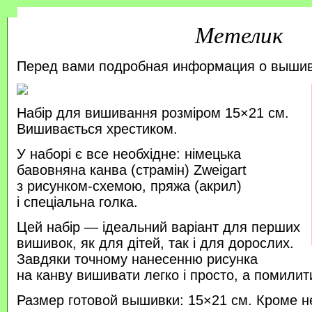
Метелик
Перед вами подробная информация о выши
Набір для вишивання розміром 15×21 см.
Вишивається хрестиком.
У наборі є все необхідне: німецька
бавовняна канва (страмін) Zweigart
з рисунком-схемою, пряжа (акрил)
і спеціальна голка.
Цей набір — ідеальний варіант для перших
вишивок, як для дітей, так і для дорослих.
Завдяки точному нанесенню рисунка
на канву вишивати легко і просто, а помили
Размер готовой вышивки: 15×21 см. Кроме н