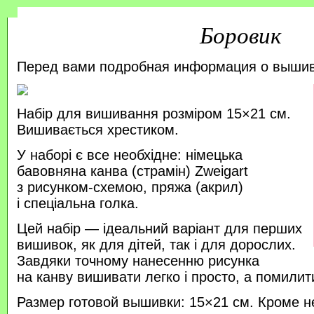
Боровик
Перед вами подробная информация о выши
Набір для вишивання розміром 15×21 см.
Вишивається хрестиком.
У наборі є все необхідне: німецька
бавовняна канва (страмін) Zweigart
з рисунком-схемою, пряжа (акрил)
і спеціальна голка.
Цей набір — ідеальний варіант для перших
вишивок, як для дітей, так і для дорослих.
Завдяки точному нанесенню рисунка
на канву вишивати легко і просто, а помили
Размер готовой вышивки: 15×21 см. Кроме н