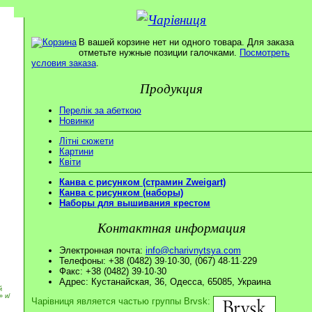
В вашей корзине нет ни одного товара. Для заказа
отметьте нужные позиции галочками.
Посмотреть
условия заказа
.
Продукция
Перелік за абеткою
Новинки
Літні сюжети
Картини
Квіти
Канва с рисунком (страмин Zweigart)
Канва с рисунком (наборы)
Наборы для вышивания крестом
Контактная информация
Электронная почта:
info@charivnytsya.com
Телефоны: +38 (0482) 39·10·30, (067) 48·11·229
Факс: +38 (0482) 39·10·30
Адрес: Кустанайская, 36, Одесса, 65085, Украина
й
» и/
Чарівниця является частью группы Brvsk: