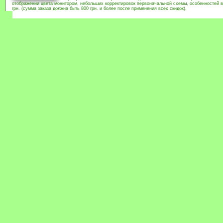
отображении цвета монитором, небольших корректировок первоначальной схемы, особенностей в
грн. (сумма заказа должна быть 800 грн. и более после применения всех скидок).