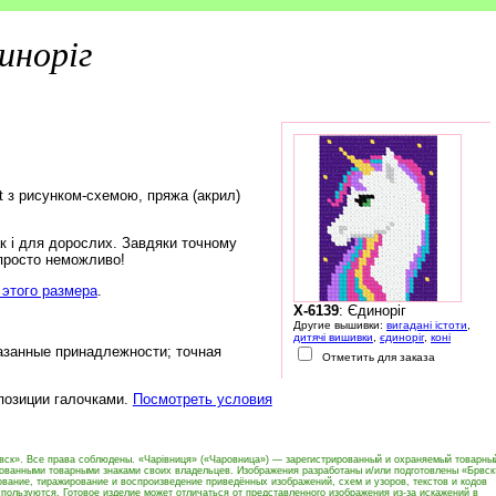
иноріг
rt з рисунком-схемою, пряжа (акрил)
ак і для дорослих. Завдяки точному
 просто неможливо!
этого размера
.
X-6139
: Єдиноріг
Другие вышивки:
вигадані істоти
,
дитячі вишивки
,
єдиноріг
,
коні
азанные принадлежности; точная
Отметить для заказа
 позиции галочками.
Посмотреть условия
вск». Все права соблюдены. «Чарівниця» («Чаровница») — зарегистрированный и охраняемый товарны
рованными товарными знаками своих владельцев. Изображения разработаны и/или подготовлены «Брвск
вание, тиражирование и воспроизведение приведённых изображений, схем и узоров, текстов и кодов
пользуются. Готовое изделие может отличаться от представленного изображения из-за искажений в