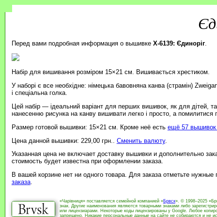
Єд
Перед вами подробная информация о вышивке
X-6139: Єдиноріг
.
Набір для вишивання розміром 15×21 см. Вишивається хрестиком.
У наборі є все необхідне: німецька бавовняна канва (страмін) Zweiga
і спеціальна голка.
Цей набір — ідеальний варіант для перших вишивок, як для дітей, т
нанесенню рисунка на канву вишивати легко і просто, а помилитися
Размер готовой вышивки: 15×21 см. Кроме неё есть
ещё 57 вышивок 
Цена данной вышивки: 229,00 грн..
Сменить валюту
.
Указанная цена не включает доставку вышивки и дополнительно зак
стоимость будет известна при оформлении заказа.
В вашей корзине нет ни одного товара. Для заказа отметьте нужные
заказа
.
«Чарівниця» поставляется семейной компанией «
Брвск
». © 1998–2025 «Бр
знак. Другие наименования являются товарными знаками либо зарегистри
или лицензиарами. Некоторые коды лицензированы у Google. Любое копиро
запрещено. Никакие персональные данные на сайте не собираются и не ис