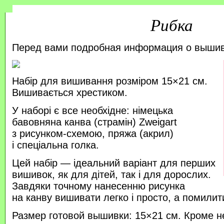
Рибка
Перед вами подробная информация о выши
Набір для вишивання розміром 15×21 см.
Вишивається хрестиком.
У наборі є все необхідне: німецька
бавовняна канва (страмін) Zweigart
з рисунком-схемою, пряжа (акрил)
і спеціальна голка.
Цей набір — ідеальний варіант для перших
вишивок, як для дітей, так і для дорослих.
Завдяки точному нанесенню рисунка
на канву вишивати легко і просто, а помили
Размер готовой вышивки: 15×21 см. Кроме н