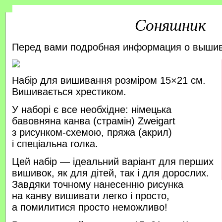
Соняшник
Перед вами подробная информация о выши
Набір для вишивання розміром 15×21 см.
Вишивається хрестиком.
У наборі є все необхідне: німецька
бавовняна канва (страмін) Zweigart
з рисунком-схемою, пряжа (акрил)
і спеціальна голка.
Цей набір — ідеальний варіант для перших
вишивок, як для дітей, так і для дорослих.
Завдяки точному нанесенню рисунка
на канву вишивати легко і просто,
а помилитися просто неможливо!