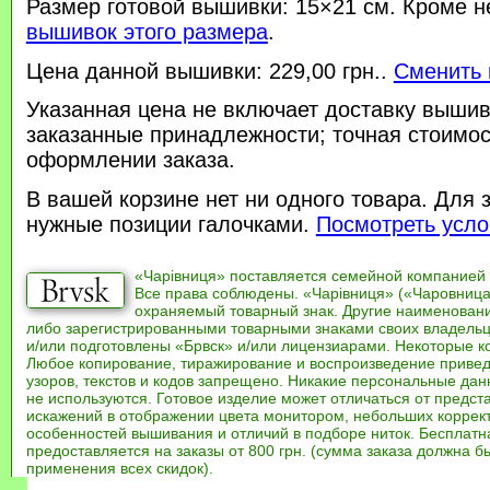
Размер готовой вышивки: 15×21 см. Кроме н
вышивок этого размера
.
Цена данной вышивки: 229,00 грн..
Сменить 
Указанная цена не включает доставку вышив
заказанные принадлежности; точная стоимос
оформлении заказа.
В вашей корзине нет ни одного товара. Для 
нужные позиции галочками.
Посмотреть усло
«Чарівниця» поставляется семейной компанией
Все права соблюдены. «Чарівниця» («Чаровница
охраняемый товарный знак. Другие наименован
либо зарегистрированными товарными знаками своих владель
и/или подготовлены «Брвск» и/или лицензиарами. Некоторые к
Любое копирование, тиражирование и воспроизведение привед
узоров, текстов и кодов запрещено. Никакие персональные дан
не используются. Готовое изделие может отличаться от предст
искажений в отображении цвета монитором, небольших коррек
особенностей вышивания и отличий в подборе ниток. Бесплат
предоставляется на заказы от 800 грн. (сумма заказа должна бы
применения всех скидок).