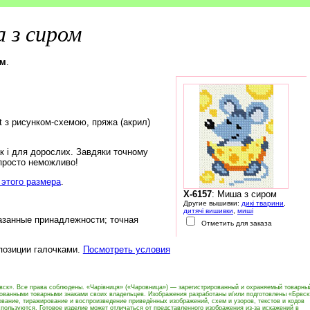
 з сиром
ом
.
rt з рисунком-схемою, пряжа (акрил)
ак і для дорослих. Завдяки точному
 просто неможливо!
этого размера
.
X-6157
: Миша з сиром
Другие вышивки:
дикі тварини
,
дитячі вишивки
,
миші
азанные принадлежности; точная
Отметить для заказа
 позиции галочками.
Посмотреть условия
вск». Все права соблюдены. «Чарівниця» («Чаровница») — зарегистрированный и охраняемый товарны
рованными товарными знаками своих владельцев. Изображения разработаны и/или подготовлены «Брвск
вание, тиражирование и воспроизведение приведённых изображений, схем и узоров, текстов и кодов
пользуются. Готовое изделие может отличаться от представленного изображения из-за искажений в