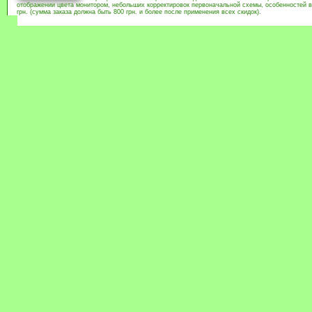
отображении цвета монитором, небольших корректировок первоначальной схемы, особенностей в
грн. (сумма заказа должна быть 800 грн. и более после применения всех скидок).