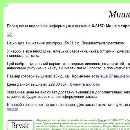
Миша
Перед вами подробная информация о вышивке
X-6157: Миша з сир
Набір для вишивання розміром 15×21 см. Вишивається хрестиком.
У наборі є все необхідне: німецька бавовняна канва (страмін) Zweiga
і спеціальна голка.
Цей набір — ідеальний варіант для перших вишивок, як для дітей, т
нанесенню рисунка на канву вишивати легко і просто, а помилитися
Размер готовой вышивки: 15×21 см. Кроме неё есть
ещё 57 вышивок 
Цена данной вышивки: 229,00 грн..
Сменить валюту
.
Указанная цена не включает доставку вышивки и дополнительно зак
стоимость будет известна при оформлении заказа.
В вашей корзине нет ни одного товара. Для заказа отметьте нужные
заказа
.
«Чарівниця» поставляется семейной компанией «
Брвск
». © 1998–2025 «Бр
знак. Другие наименования являются товарными знаками либо зарегистри
или лицензиарами. Некоторые коды лицензированы у Google. Любое копиро
запрещено. Никакие персональные данные на сайте не собираются и не ис