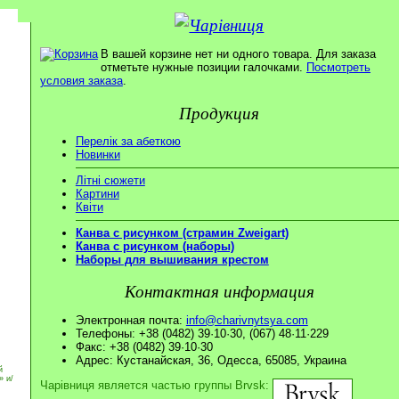
В вашей корзине нет ни одного товара. Для заказа
отметьте нужные позиции галочками.
Посмотреть
условия заказа
.
Продукция
Перелік за абеткою
Новинки
Літні сюжети
Картини
Квіти
Канва с рисунком (страмин Zweigart)
Канва с рисунком (наборы)
Наборы для вышивания крестом
Контактная информация
Электронная почта:
info@charivnytsya.com
Телефоны: +38 (0482) 39·10·30, (067) 48·11·229
Факс: +38 (0482) 39·10·30
Адрес: Кустанайская, 36, Одесса, 65085, Украина
й
» и/
Чарівниця является частью группы Brvsk: