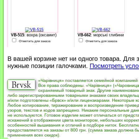
VB-515
: вохра (оксамит)
VB-662
: морські глибини
Отметить для заказа
Отметить для заказа
В вашей корзине нет ни одного товара. Для 
нужные позиции галочками.
Посмотреть усло
«Чарівниця» поставляется семейной компанией
Все права соблюдены. «Чарівниця» («Чаровница
охраняемый товарный знак. Другие наименован
либо зарегистрированными товарными знаками своих владель
и/или подготовлены «Брвск» и/или лицензиарами. Некоторые к
Любое копирование, тиражирование и воспроизведение привед
узоров, текстов и кодов запрещено. Никакие персональные дан
не используются. Готовое изделие может отличаться от предст
искажений в отображении цвета монитором, небольших коррек
особенностей вышивания и отличий в подборе ниток. Бесплат
предоставляется на заказы от 800 грн. (сумма заказа должна бы
применения всех скидок).