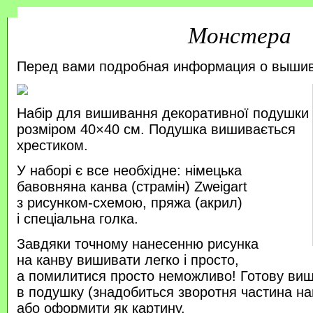
Монстера
Перед вами подробная информация о выши
Набір для вишивання декоративної подушки
розміром 40×40 см. Подушка вишивається
хрестиком.
У наборі є все необхідне: німецька
бавовняна канва (страмін) Zweigart
з рисунком-схемою, пряжа (акрил)
і спеціальна голка.
Завдяки точному нанесенню рисунка
на канву вишивати легко і просто,
а помилитися просто неможливо! Готову ви
в подушку (знадобиться зворотня частина на
або оформити як картину.