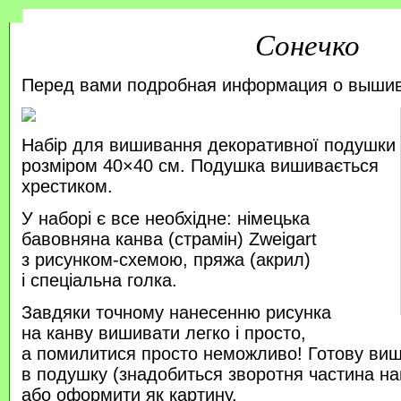
Сонечко
Перед вами подробная информация о выши
Набір для вишивання декоративної подушки
розміром 40×40 см. Подушка вишивається
хрестиком.
У наборі є все необхідне: німецька
бавовняна канва (страмін) Zweigart
з рисунком-схемою, пряжа (акрил)
і спеціальна голка.
Завдяки точному нанесенню рисунка
на канву вишивати легко і просто,
а помилитися просто неможливо! Готову ви
в подушку (знадобиться зворотня частина на
або оформити як картину.