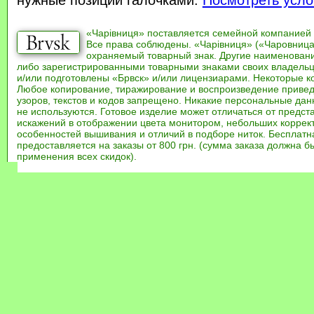
нужные позиции галочками.
Посмотреть усло
«Чарівниця» поставляется семейной компанией
Все права соблюдены. «Чарівниця» («Чаровница
охраняемый товарный знак. Другие наименован
либо зарегистрированными товарными знаками своих владель
и/или подготовлены «Брвск» и/или лицензиарами. Некоторые к
Любое копирование, тиражирование и воспроизведение привед
узоров, текстов и кодов запрещено. Никакие персональные дан
не используются. Готовое изделие может отличаться от предст
искажений в отображении цвета монитором, небольших коррек
особенностей вышивания и отличий в подборе ниток. Бесплат
предоставляется на заказы от 800 грн. (сумма заказа должна бы
применения всех скидок).