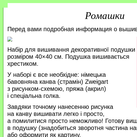
Ромашки
Перед вами подробная информация о выши
Набір для вишивання декоративної подушки
розміром 40×40 см. Подушка вишивається
хрестиком.
У наборі є все необхідне: німецька
бавовняна канва (страмін) Zweigart
з рисунком-схемою, пряжа (акрил)
і спеціальна голка.
Завдяки точному нанесенню рисунка
на канву вишивати легко і просто,
а помилитися просто неможливо! Готову ви
в подушку (знадобиться зворотня частина на
або оформити як картину.