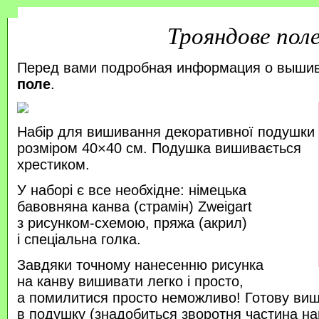
Трояндове пол
Перед вами подробная информация о выши
поле
.
Набір для вишивання декоративної подушки
розміром 40×40 см. Подушка вишивається
хрестиком.
У наборі є все необхідне: німецька
бавовняна канва (страмін) Zweigart
з рисунком-схемою, пряжа (акрил)
і спеціальна голка.
Завдяки точному нанесенню рисунка
на канву вишивати легко і просто,
а помилитися просто неможливо! Готову ви
в подушку (знадобиться зворотня частина на