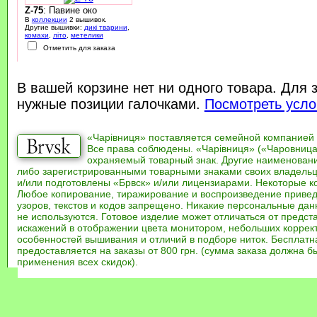
Z-75
: Павине око
В
коллекции
2 вышивок.
Другие вышивки:
дикі тварини
,
комахи
,
літо
,
метелики
Отметить для заказа
В вашей корзине нет ни одного товара. Для 
нужные позиции галочками.
Посмотреть усло
«Чарівниця» поставляется семейной компанией
Все права соблюдены. «Чарівниця» («Чаровница
охраняемый товарный знак. Другие наименован
либо зарегистрированными товарными знаками своих владель
и/или подготовлены «Брвск» и/или лицензиарами. Некоторые к
Любое копирование, тиражирование и воспроизведение привед
узоров, текстов и кодов запрещено. Никакие персональные дан
не используются. Готовое изделие может отличаться от предст
искажений в отображении цвета монитором, небольших коррек
особенностей вышивания и отличий в подборе ниток. Бесплат
предоставляется на заказы от 800 грн. (сумма заказа должна бы
применения всех скидок).