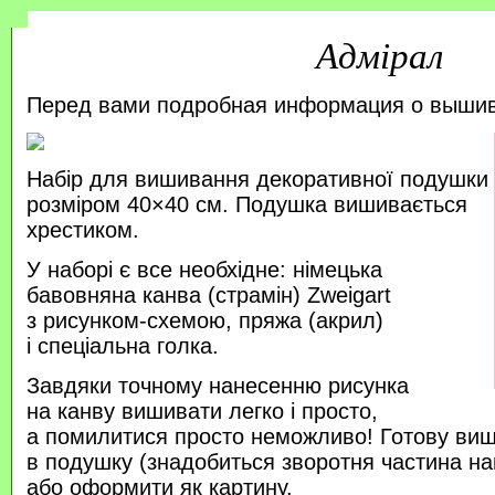
Адмірал
Перед вами подробная информация о выши
Набір для вишивання декоративної подушки
розміром 40×40 см. Подушка вишивається
хрестиком.
У наборі є все необхідне: німецька
бавовняна канва (страмін) Zweigart
з рисунком-схемою, пряжа (акрил)
і спеціальна голка.
Завдяки точному нанесенню рисунка
на канву вишивати легко і просто,
а помилитися просто неможливо! Готову ви
в подушку (знадобиться зворотня частина на
або оформити як картину.