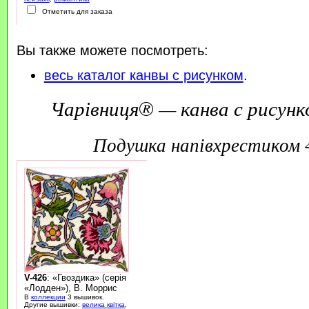
Отметить для заказа
Вы также можете посмотреть:
весь каталог канвы с рисунком
.
Чарівниця® — канва с рисунк
подушка напівхрестиком
V-426
: «Гвоздика» (серія
«Лодден»), В. Моррис
В
коллекции
3 вышивок.
Другие вышивки:
велика квітка
,