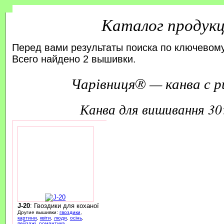
Каталог продук
Перед вами результаты поиска по ключевому
Всего найдено 2 вышивки.
Чарівниця® — канва с р
канва для вишивання 3
J-20
: Гвоздики для коханої
Другие вышивки:
гвоздики
,
картини
,
квіти
,
люди
,
осінь
,
пейзажі
,
романтика