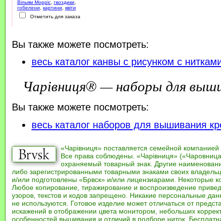
Вільям Морріс
,
гвоздики
,
гобелени
,
картини
,
квіти
Отметить для заказа
Вы также можете посмотреть:
весь каталог канвы с рисунком с ниткам
Чарівниця® — наборы для выш
Вы также можете посмотреть:
весь каталог наборов для вышивания кр
«Чарівниця» поставляется семейной компанией
Все права соблюдены. «Чарівниця» («Чаровница
охраняемый товарный знак. Другие наименован
либо зарегистрированными товарными знаками своих владель
и/или подготовлены «Брвск» и/или лицензиарами. Некоторые к
Любое копирование, тиражирование и воспроизведение привед
узоров, текстов и кодов запрещено. Никакие персональные дан
не используются. Готовое изделие может отличаться от предст
искажений в отображении цвета монитором, небольших коррек
особенностей вышивания и отличий в подборе ниток. Бесплат