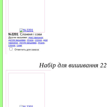
N-2201
: Слоненя і сови
Другие вышивки:
дикі тварини
,
дитячі вишивки
,
птахи
,
слони
,
дикі
тварини
,
дитячі вишивки
,
птахи
,
слони
,
сови
Отметить для заказа
набір для вишивання 2