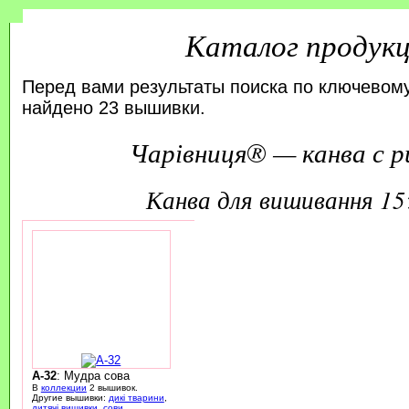
Каталог продук
Перед вами результаты поиска по ключевому
найдено 23 вышивки.
Чарівниця® — канва с р
канва для вишивання 1
A-32
: Мудра сова
В
коллекции
2 вышивок.
Другие вышивки:
дикі тварини
,
дитячі вишивки
,
сови