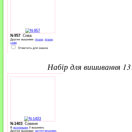
N-957
: Сова
Другие вышивки:
птахи
,
птахи
,
сови
Отметить для заказа
набір для вишивання 1
N-1403
: Совеня
В
коллекции
3 вышивок.
Другие вышивки:
дитячі вишивки
,