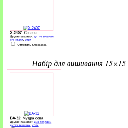
X-2407
: Совеня
Другие вышивки:
дитячі вишивки
,
ніч
,
птахи
,
сови
Отметить для заказа
набір для вишивання 15×15 
BA-32
: Мудра сова
Другие вышивки:
дикі тварини
,
дитячі вишивки
,
сови