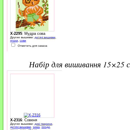
X-2295
: Мудра сова
Другие вышивки:
дитячі вишивки
,
птахи
,
сови
Отметить для заказа
набір для вишивання 15×25 
X-2316
: Совеня
Другие вышивки:
дикі тварини
,
дитячі вишивки
,
зима
,
плоди
,