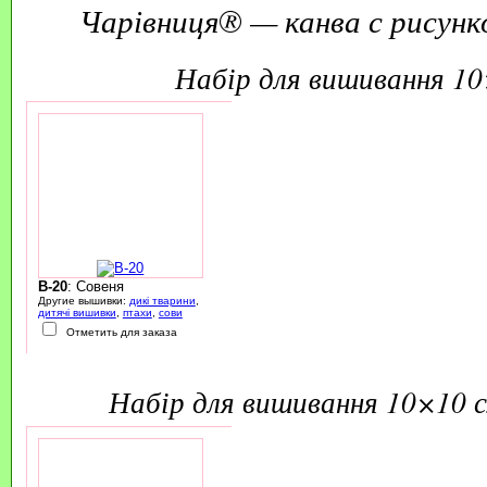
Чарівниця® — канва с рисунк
набір для вишивання 1
B-20
: Совеня
Другие вышивки:
дикі тварини
,
дитячі вишивки
,
птахи
,
сови
Отметить для заказа
набір для вишивання 10×10 