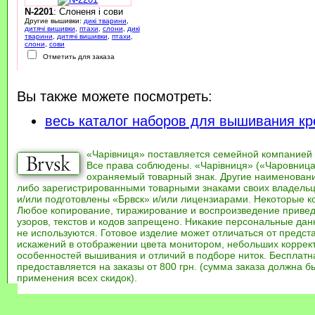
N-2201
: Слоненя і сови
Другие вышивки:
дикі тварини
,
дитячі вишивки
,
птахи
,
слони
,
дикі
тварини
,
дитячі вишивки
,
птахи
,
слони
,
сови
Отметить для заказа
Вы также можете посмотреть:
весь каталог наборов для вышивания кр
«Чарівниця» поставляется семейной компанией
Все права соблюдены. «Чарівниця» («Чаровница
охраняемый товарный знак. Другие наименован
либо зарегистрированными товарными знаками своих владель
и/или подготовлены «Брвск» и/или лицензиарами. Некоторые к
Любое копирование, тиражирование и воспроизведение привед
узоров, текстов и кодов запрещено. Никакие персональные дан
не используются. Готовое изделие может отличаться от предст
искажений в отображении цвета монитором, небольших коррек
особенностей вышивания и отличий в подборе ниток. Бесплат
предоставляется на заказы от 800 грн. (сумма заказа должна бы
применения всех скидок).