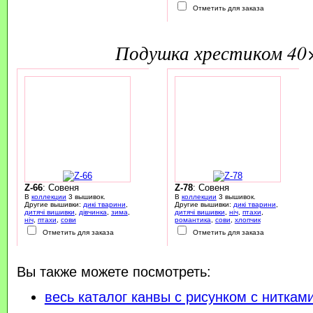
Отметить для заказа
подушка хрестиком 40
Z-66
: Совеня
Z-78
: Совеня
В
коллекции
3 вышивок.
В
коллекции
3 вышивок.
Другие вышивки:
дикі тварини
,
Другие вышивки:
дикі тварини
,
дитячі вишивки
,
дівчинка
,
зима
,
дитячі вишивки
,
ніч
,
птахи
,
ніч
,
птахи
,
сови
романтика
,
сови
,
хлопчик
Отметить для заказа
Отметить для заказа
Вы также можете посмотреть:
весь каталог канвы с рисунком с ниткам