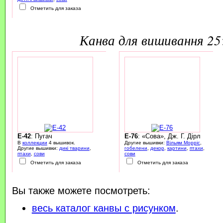
Отметить для заказа
канва для вишивання 2
E-42
: Пугач
E-76
: «Сова», Дж. Г. Дірл
В
коллекции
4 вышивок.
Другие вышивки:
Вільям Морріс
,
Другие вышивки:
дикі тварини
,
гобелени
,
декор
,
картини
,
птахи
,
птахи
,
сови
сови
Отметить для заказа
Отметить для заказа
Вы также можете посмотреть:
весь каталог канвы с рисунком
.