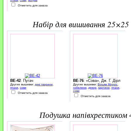
птахи
,
сови
,
яблука
Отметить для заказа
набір для вишивання 25×25 
BE-42
: Пугач
BE-76
: «Сова», Дж. Г. Дірл
Другие вышивки:
дикі тварини
,
Другие вышивки:
Вільям Морріс
,
птахи
,
сови
гобелени
,
декор
,
картини
,
птахи
,
сови
Отметить для заказа
Отметить для заказа
подушка напівхрестиком