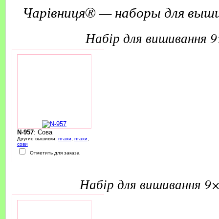
Чарівниця® — наборы для выш
набір для вишивання 
N-957
: Сова
Другие вышивки:
птахи
,
птахи
,
сови
Отметить для заказа
набір для вишивання 9