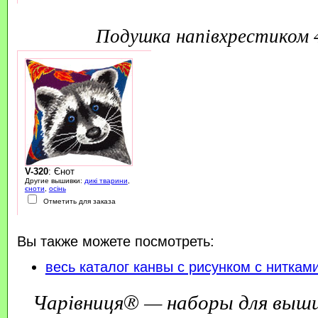
подушка напівхрестиком
V-320
: Єнот
Другие вышивки:
дикі тварини
,
єноти
,
осінь
Отметить для заказа
Вы также можете посмотреть:
весь каталог канвы с рисунком с ниткам
Чарівниця® — наборы для выш