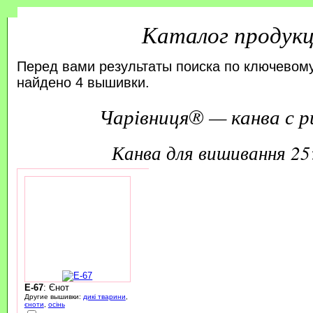
Каталог продук
Перед вами результаты поиска по ключевому
найдено 4 вышивки.
Чарівниця® — канва с р
канва для вишивання 2
E-67
: Єнот
Другие вышивки:
дикі тварини
,
єноти
,
осінь