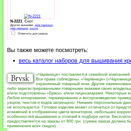
N-2221
: Єнот
Другие вышивки:
дикі тварини
,
дикі тварини
,
єноти
Отметить для заказа
Вы также можете посмотреть:
весь каталог наборов для вышивания кр
«Чарівниця» поставляется семейной компанией
Все права соблюдены. «Чарівниця» («Чаровница
охраняемый товарный знак. Другие наименован
либо зарегистрированными товарными знаками своих владель
и/или подготовлены «Брвск» и/или лицензиарами. Некоторые к
Любое копирование, тиражирование и воспроизведение привед
узоров, текстов и кодов запрещено. Никакие персональные дан
не используются. Готовое изделие может отличаться от предст
искажений в отображении цвета монитором, небольших коррек
особенностей вышивания и отличий в подборе ниток. Бесплат
предоставляется на заказы от 800 грн. (сумма заказа должна бы
применения всех скидок).