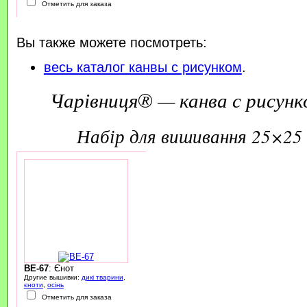
Отметить для заказа
Вы также можете посмотреть:
весь каталог канвы с рисунком
.
Чарівниця® — канва с рисунк
набір для вишивання 25×25 
BE-67
: Єнот
Другие вышивки:
дикі тварини
,
єноти
,
осінь
Отметить для заказа