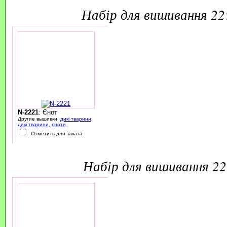
набір для вишивання 2
N-2221
: Єнот
Другие вышивки:
дикі тварини
,
дикі тварини
,
єноти
Отметить для заказа
набір для вишивання 2