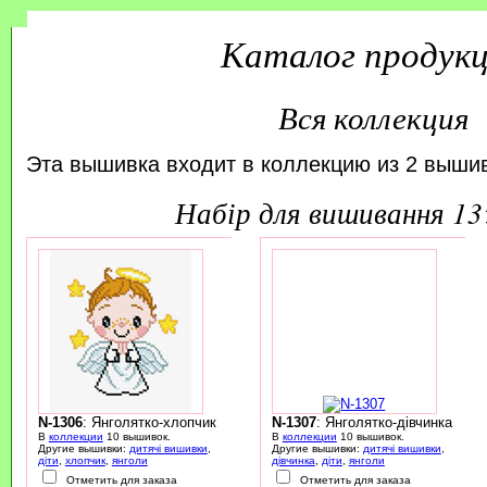
Каталог продук
Вся коллекция
Эта вышивка входит в коллекцию из 2 вышив
набір для вишивання 1
N-1306
: Янголятко-хлопчик
N-1307
: Янголятко-дівчинка
В
коллекции
10 вышивок.
В
коллекции
10 вышивок.
Другие вышивки:
дитячі вишивки
,
Другие вышивки:
дитячі вишивки
,
діти
,
хлопчик
,
янголи
дівчинка
,
діти
,
янголи
Отметить для заказа
Отметить для заказа