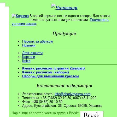
В вашей корзине нет ни одного товара. Для заказа
отметьте нужные позиции галочками.
Посмотреть
условия заказа
.
Продукция
Перелік за абеткою
Новинки
Літні сюжети
Картини
Квіти
Канва с рисунком (страмин Zweigart)
Канва с рисунком (наборы)
Наборы для вышивания крестом
Контактная информация
Электронная почта:
info@charivnytsya.com
Телефоны: +38 (0482) 39·10·30, (067) 48·11·229
Факс: +38 (0482) 39·10·30
Адрес: Кустанайская, 36, Одесса, 65085, Украина
Чарівниця является частью группы Brvsk: