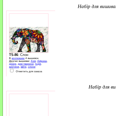
набір для вишив
TS-86
: Слон
В
коллекции
4 вышивок.
Другие вышивки:
Азія
,
Африка
,
декор
,
дикі тварини
,
Індія
,
картини
,
квіти
,
слони
Отметить для заказа
набір для 