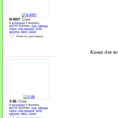
N-4007
: Слон
В
коллекции
4 вышивок.
Другие вышивки:
Азія
,
Африка
,
декор
,
дикі тварини
,
Індія
,
картини
,
квіти
,
слони
Отметить для заказа
канва для 
S-86
: Слон
В
коллекции
4 вышивок.
Другие вышивки:
Азія
,
Африка
,
декор
,
дикі тварини
,
Індія
,
картини
,
квіти
,
слони