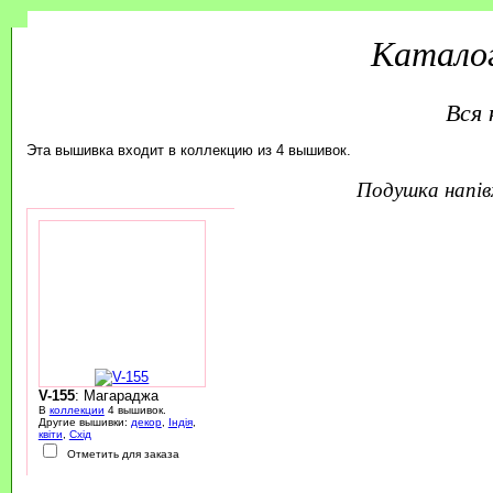
Каталог
Вся 
Эта вышивка входит в коллекцию из 4 вышивок.
подушка напі
V-155
: Магараджа
В
коллекции
4 вышивок.
Другие вышивки:
декор
,
Індія
,
квіти
,
Схід
Отметить для заказа