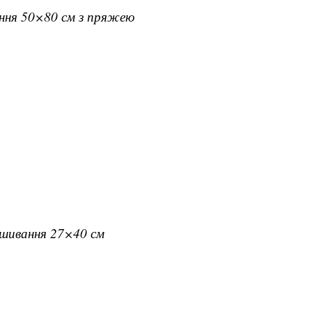
ання 50×80 см з пряжею
вишивання 27×40 см