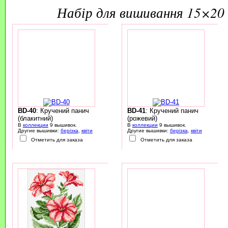
набір для вишивання 15×20 
BD-40
: Кручений панич
BD-41
: Кручений панич
(блакитний)
(рожевий)
В
коллекции
9 вышивок.
В
коллекции
9 вышивок.
Другие вышивки:
берізка
,
квіти
Другие вышивки:
берізка
,
квіти
Отметить для заказа
Отметить для заказа