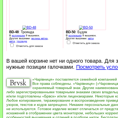
BD-48
: Троянда
BD-50
: Будяк
В
коллекции
9 вышивок.
В
коллекции
9 вышивок.
Другие вышивки:
велика квітка
,
Другие вышивки:
квіти
квіти
,
троянди
Отметить для заказа
Отметить для заказа
В вашей корзине нет ни одного товара. Для 
нужные позиции галочками.
Посмотреть усло
«Чарівниця» поставляется семейной компанией
Все права соблюдены. «Чарівниця» («Чаровница
охраняемый товарный знак. Другие наименован
либо зарегистрированными товарными знаками своих владель
и/или подготовлены «Брвск» и/или лицензиарами. Некоторые к
Любое копирование, тиражирование и воспроизведение привед
узоров, текстов и кодов запрещено. Никакие персональные дан
не используются. Готовое изделие может отличаться от предст
искажений в отображении цвета монитором, небольших коррек
особенностей вышивания и отличий в подборе ниток. Бесплат