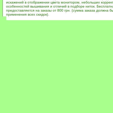
искажений в отображении цвета монитором, небольших коррек
особенностей вышивания и отличий в подборе ниток. Бесплат
предоставляется на заказы от 800 грн. (сумма заказа должна бы
применения всех скидок).