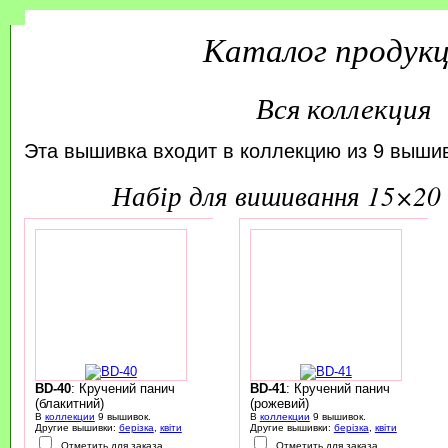
Каталог продук
Вся коллекция
Эта вышивка входит в коллекцию из 9 вышив
набір для вишивання 15×20 
BD-40
: Кручений панич
BD-41
: Кручений панич
(блакитний)
(рожевий)
В
коллекции
9 вышивок.
В
коллекции
9 вышивок.
Другие вышивки:
берізка
,
квіти
Другие вышивки:
берізка
,
квіти
Отметить для заказа
Отметить для заказа