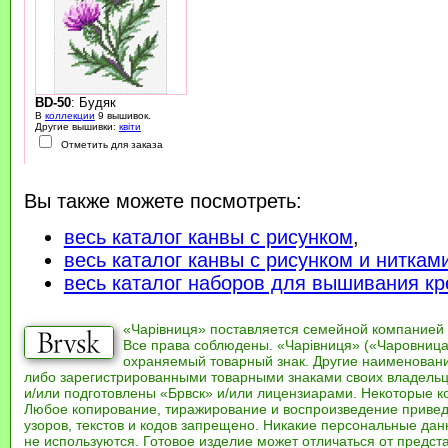
BD-50
: Будяк
В
коллекции
9 вышивок.
Другие вышивки:
квіти
Отметить для заказа
Вы также можете посмотреть:
весь каталог канвы с рисунком
,
весь каталог канвы с рисунком и ниткам
весь каталог наборов для вышивания кр
«Чарівниця» поставляется семейной компанией
Все права соблюдены. «Чарівниця» («Чаровница
охраняемый товарный знак. Другие наименован
либо зарегистрированными товарными знаками своих владель
и/или подготовлены «Брвск» и/или лицензиарами. Некоторые к
Любое копирование, тиражирование и воспроизведение привед
узоров, текстов и кодов запрещено. Никакие персональные дан
не используются. Готовое изделие может отличаться от предст