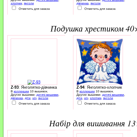
хлопчик
,
янголи
дівчинка
,
янголи
Отметить для заказа
Отметить для заказа
подушка хрестиком 40
Z-93
: Янголятко-дівчинка
Z-94
: Янголятко-хлопчик
В
коллекции
10 вышивок.
В
коллекции
10 вышивок.
Другие вышивки:
дитячі вишивки
,
Другие вышивки:
дитячі вишивки
,
дівчинка
,
діти
,
ніч
,
янголи
діти
,
ніч
,
хлопчик
,
янголи
Отметить для заказа
Отметить для заказа
набір для вишивання 1