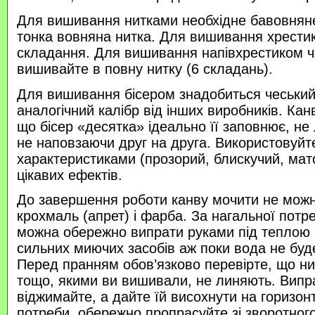
Для вишивання нитками необхідне бавовняне
тонка вовняна нитка. Для вишивання хрести
складання. Для вишивання напівхрестиком 
вишивайте в повну нитку (6 складань).
Для вишивання бісером знадобиться чеський 
аналогічний калібр від інших виробників. Кан
що бісер «десятка» ідеально її заповнює, не
не наповзаючи друг на друга. Використовуйте
характеристиками (прозорий, блискучий, ма
цікавих ефектів.
До завершення роботи канву мочити не можн
крохмаль (апрет) і фарба. За нагальної потр
можна обережно випрати руками під теплою
сильних миючих засобів аж поки вода не буд
Перед пранням обов’язково перевірте, що нитк
тощо, якими ви вишивали, не линяють. Випр
віджимайте, а дайте їй висохнути на горизонт
потреби, обережно пропрасуйте зі зворотного 