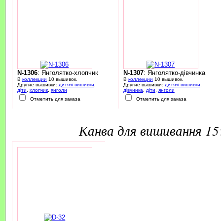
N-1306
: Янголятко-хлопчик
N-1307
: Янголятко-дівчинка
В
коллекции
10 вышивок.
В
коллекции
10 вышивок.
Другие вышивки:
дитячі вишивки
,
Другие вышивки:
дитячі вишивки
,
діти
,
хлопчик
,
янголи
дівчинка
,
діти
,
янголи
Отметить для заказа
Отметить для заказа
канва для вишивання 1