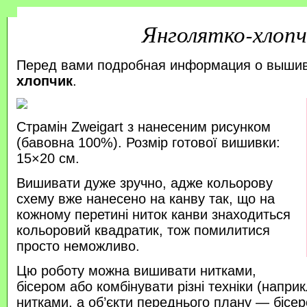
Янголятко-хлопч
Перед вами подробная информация о выши
хлопчик
.
Страмін Zweigart з нанесеним рисунком
(бавовна 100%). Розмір готової вишивки:
15×20 см.
Вишивати дуже зручно, адже кольорову
схему вже нанесено на канву так, що на
кожному перетині ниток канви знаходиться
кольоровий квадратик, тож помилитися
просто неможливо.
Цю роботу можна вишивати нитками,
бісером або комбінувати різні техніки (напр
нитками, а об’єкти переднього плану — бісер