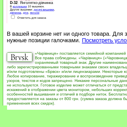
D-32
: Янголятко-дівчинка
В
коллекции
10 вышивок.
Другие вышивки:
дитячі вишивки
,
дівчинка
,
діти
,
янголи
Отметить для заказа
В вашей корзине нет ни одного товара. Для 
нужные позиции галочками.
Посмотреть усло
«Чарівниця» поставляется семейной компанией
Все права соблюдены. «Чарівниця» («Чаровница
охраняемый товарный знак. Другие наименован
либо зарегистрированными товарными знаками своих владель
и/или подготовлены «Брвск» и/или лицензиарами. Некоторые к
Любое копирование, тиражирование и воспроизведение привед
узоров, текстов и кодов запрещено. Никакие персональные дан
не используются. Готовое изделие может отличаться от предст
искажений в отображении цвета монитором, небольших коррек
особенностей вышивания и отличий в подборе ниток. Бесплат
предоставляется на заказы от 800 грн. (сумма заказа должна бы
применения всех скидок).