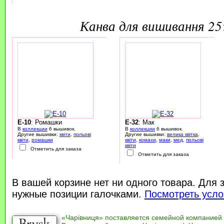
канва для вишивання 2
E-10
: Ромашки
E-32
: Мак
В
коллекции
6 вышивок.
В
коллекции
6 вышивок.
Другие вышивки:
квіти
,
польові
Другие вышивки:
велика квітка
,
квіти
,
ромашки
квіти
,
комахи
,
маки
,
мед
,
польові
квіти
Отметить для заказа
Отметить для заказа
В вашей корзине нет ни одного товара. Для 
нужные позиции галочками.
Посмотреть усло
«Чарівниця» поставляется семейной компанией