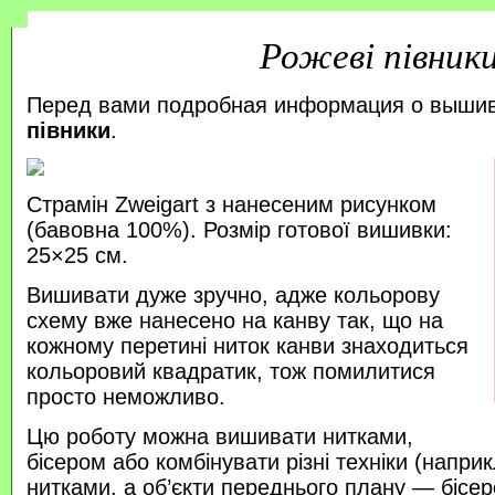
Рожеві півник
Перед вами подробная информация о выши
півники
.
Страмін Zweigart з нанесеним рисунком
(бавовна 100%). Розмір готової вишивки:
25×25 см.
Вишивати дуже зручно, адже кольорову
схему вже нанесено на канву так, що на
кожному перетині ниток канви знаходиться
кольоровий квадратик, тож помилитися
просто неможливо.
Цю роботу можна вишивати нитками,
бісером або комбінувати різні техніки (напр
нитками, а об’єкти переднього плану — бісер