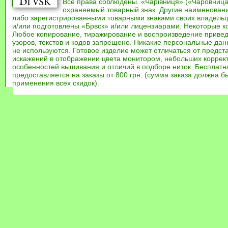
Все права соблюдены. «Чарівниця» («Чаровница
охраняемый товарный знак. Другие наименован
либо зарегистрированными товарными знаками своих владель
и/или подготовлены «Брвск» и/или лицензиарами. Некоторые к
Любое копирование, тиражирование и воспроизведение привед
узоров, текстов и кодов запрещено. Никакие персональные дан
не используются. Готовое изделие может отличаться от предст
искажений в отображении цвета монитором, небольших коррек
особенностей вышивания и отличий в подборе ниток. Бесплат
предоставляется на заказы от 800 грн. (сумма заказа должна бы
применения всех скидок).