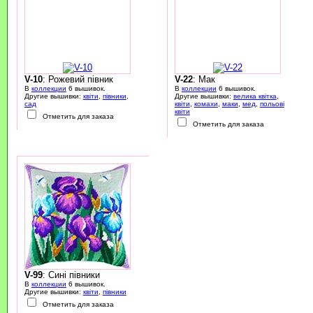
V-10
: Рожевий півник
V-22
: Мак
В
коллекции
6 вышивок.
В
коллекции
6 вышивок.
Другие вышивки:
квіти
,
півники
,
Другие вышивки:
велика квітка
,
сад
квіти
,
комахи
,
маки
,
мед
,
польові
квіти
Отметить для заказа
Отметить для заказа
V-99
: Сині півники
В
коллекции
6 вышивок.
Другие вышивки:
квіти
,
півники
Отметить для заказа