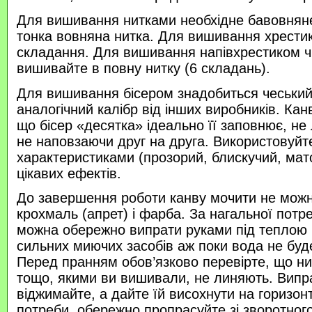
Для вишивання нитками необхідне бавовняне
тонка вовняна нитка. Для вишивання хрести
складання. Для вишивання напівхрестиком 
вишивайте в повну нитку (6 складань).
Для вишивання бісером знадобиться чеський 
аналогічний калібр від інших виробників. Кан
що бісер «десятка» ідеально її заповнює, не
не наповзаючи друг на друга. Використовуйте
характеристиками (прозорий, блискучий, ма
цікавих ефектів.
До завершення роботи канву мочити не можн
крохмаль (апрет) і фарба. За нагальної потр
можна обережно випрати руками під теплою
сильних миючих засобів аж поки вода не буд
Перед пранням обов’язково перевірте, що нитк
тощо, якими ви вишивали, не линяють. Випр
віджимайте, а дайте їй висохнути на горизонт
потреби, обережно пропрасуйте зі зворотного 