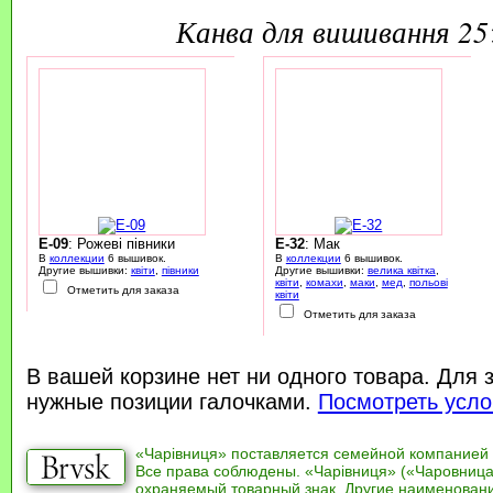
канва для вишивання 2
E-09
: Рожеві півники
E-32
: Мак
В
коллекции
6 вышивок.
В
коллекции
6 вышивок.
Другие вышивки:
квіти
,
півники
Другие вышивки:
велика квітка
,
квіти
,
комахи
,
маки
,
мед
,
польові
Отметить для заказа
квіти
Отметить для заказа
В вашей корзине нет ни одного товара. Для 
нужные позиции галочками.
Посмотреть усло
«Чарівниця» поставляется семейной компанией
Все права соблюдены. «Чарівниця» («Чаровница
охраняемый товарный знак. Другие наименован