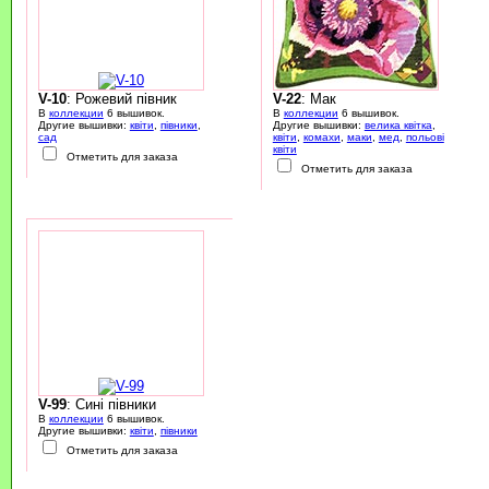
V-10
: Рожевий півник
V-22
: Мак
В
коллекции
6 вышивок.
В
коллекции
6 вышивок.
Другие вышивки:
квіти
,
півники
,
Другие вышивки:
велика квітка
,
сад
квіти
,
комахи
,
маки
,
мед
,
польові
квіти
Отметить для заказа
Отметить для заказа
V-99
: Сині півники
В
коллекции
6 вышивок.
Другие вышивки:
квіти
,
півники
Отметить для заказа