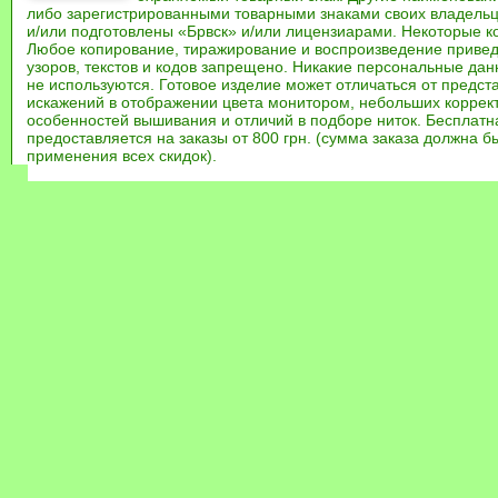
либо зарегистрированными товарными знаками своих владель
и/или подготовлены «Брвск» и/или лицензиарами. Некоторые к
Любое копирование, тиражирование и воспроизведение привед
узоров, текстов и кодов запрещено. Никакие персональные дан
не используются. Готовое изделие может отличаться от предст
искажений в отображении цвета монитором, небольших коррек
особенностей вышивания и отличий в подборе ниток. Бесплат
предоставляется на заказы от 800 грн. (сумма заказа должна бы
применения всех скидок).