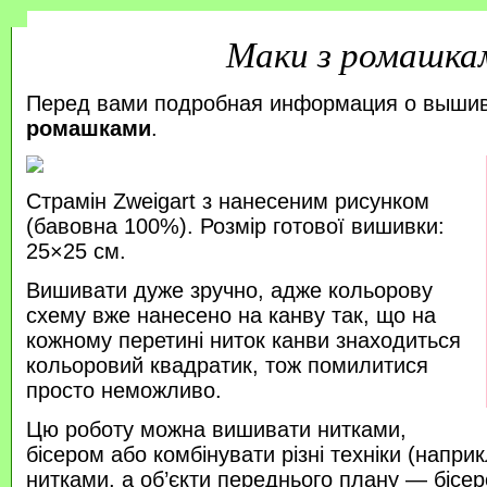
Маки з ромашка
Перед вами подробная информация о выши
ромашками
.
Страмін Zweigart з нанесеним рисунком
(бавовна 100%). Розмір готової вишивки:
25×25 см.
Вишивати дуже зручно, адже кольорову
схему вже нанесено на канву так, що на
кожному перетині ниток канви знаходиться
кольоровий квадратик, тож помилитися
просто неможливо.
Цю роботу можна вишивати нитками,
бісером або комбінувати різні техніки (напр
нитками, а об’єкти переднього плану — бісер