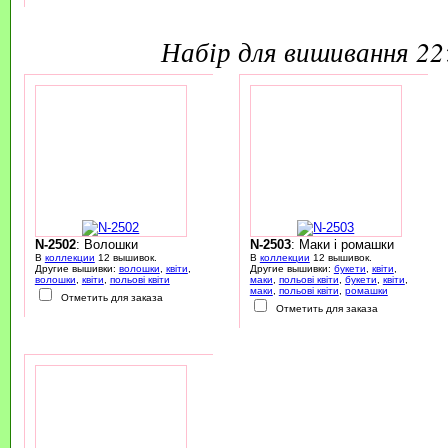
набір для вишивання 2
N-2502
: Волошки
N-2503
: Маки і ромашки
В
коллекции
12 вышивок.
В
коллекции
12 вышивок.
Другие вышивки:
волошки
,
квіти
,
Другие вышивки:
букети
,
квіти
,
волошки
,
квіти
,
польові квіти
маки
,
польові квіти
,
букети
,
квіти
,
маки
,
польові квіти
,
ромашки
Отметить для заказа
Отметить для заказа