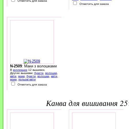
Отметить для заказа
Отметить для заказа
N-2509
: Маки з волошками
В
коллекции
12 вышивок.
Другие вышивки:
букети
,
волошки
,
квіти
,
маки
,
букети
,
волошки
,
квіти
,
маки
,
польові квіти
Отметить для заказа
канва для вишивання 2