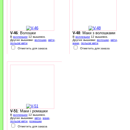
V-46
: Волошки
V-48
: Маки з волошками
В
коллекции
12 вышивок.
В
коллекции
12 вышивок.
Другие вышивки:
волошки
,
квіти
,
Другие вышивки:
волошки
,
квіти
,
польові квіти
маки
,
польові квіти
Отметить для заказа
Отметить для заказа
V-51
: Маки і ромашки
В
коллекции
12 вышивок.
Другие вышивки:
квіти
,
маки
,
польові квіти
,
ромашки
Отметить для заказа