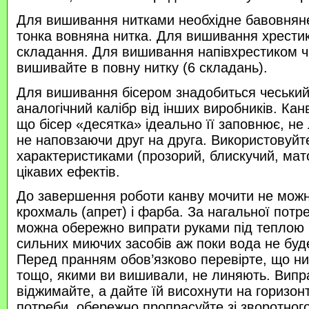
Для вишивання нитками необхідне бавовняне
тонка вовняна нитка. Для вишивання хрести
складання. Для вишивання напівхрестиком 
вишивайте в повну нитку (6 складань).
Для вишивання бісером знадобиться чеський 
аналогічний калібр від інших виробників. Кан
що бісер «десятка» ідеально її заповнює, не
не наповзаючи друг на друга. Використовуйте
характеристиками (прозорий, блискучий, ма
цікавих ефектів.
До завершення роботи канву мочити не можн
крохмаль (апрет) і фарба. За нагальної потр
можна обережно випрати руками під теплою
сильних миючих засобів аж поки вода не буд
Перед пранням обов’язково перевірте, що нитк
тощо, якими ви вишивали, не линяють. Випр
віджимайте, а дайте їй висохнути на горизонт
потреби, обережно пропрасуйте зі зворотного 