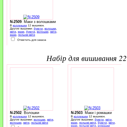
N-2509
: Маки з волошками
В
коллекции
12 вышивок.
Другие вышивки:
букети
,
волошки
,
квіти
,
маки
,
букети
,
волошки
,
квіти
,
маки
,
польові квіти
Отметить для заказа
набір для вишивання 2
N-2502
: Волошки
N-2503
: Маки і ромашки
В
коллекции
12 вышивок.
В
коллекции
12 вышивок.
Другие вышивки:
волошки
,
квіти
,
Другие вышивки:
букети
,
квіти
,
волошки
,
квіти
,
польові квіти
маки
,
польові квіти
,
букети
,
квіти
,
маки
,
польові квіти
,
ромашки