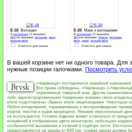
E-18
: Волошки
E-20
: Маки з волошками
В
коллекции
12 вышивок.
В
коллекции
12 вышивок.
Другие вышивки:
волошки
,
квіти
,
Другие вышивки:
букети
,
волошки
,
польові квіти
квіти
,
маки
,
польові квіти
Отметить для заказа
Отметить для заказа
В вашей корзине нет ни одного товара. Для 
нужные позиции галочками.
Посмотреть усло
«Чарівниця» поставляется семейной компанией
Все права соблюдены. «Чарівниця» («Чаровница
охраняемый товарный знак. Другие наименован
либо зарегистрированными товарными знаками своих владель
и/или подготовлены «Брвск» и/или лицензиарами. Некоторые к
Любое копирование, тиражирование и воспроизведение привед
узоров, текстов и кодов запрещено. Никакие персональные дан
не используются. Готовое изделие может отличаться от предст
искажений в отображении цвета монитором, небольших коррек
особенностей вышивания и отличий в подборе ниток. Бесплат
предоставляется на заказы от 800 грн. (сумма заказа должна бы