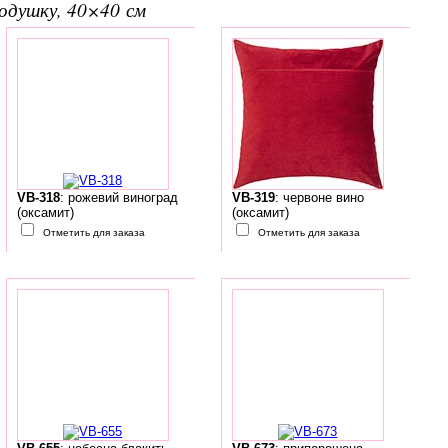
подушку, 40×40 см
VB-318
: рожевий виноград
VB-319
: червоне вино
(оксамит)
(оксамит)
Отметить для заказа
Отметить для заказа