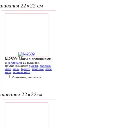
вишивання 22×22 см
N-2509
: Маки з волошками
В
коллекции
12 вышивок.
Другие вышивки:
букети
,
волошки
,
квіти
,
маки
,
букети
,
волошки
,
квіти
,
маки
,
польові квіти
Отметить для заказа
вишивання 22×22см