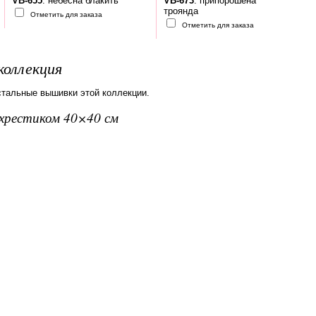
VB-655
: небесна блакить
VB-673
: припорошена
троянда
Отметить для заказа
Отметить для заказа
коллекция
стальные вышивки этой коллекции.
вхрестиком 40×40 см