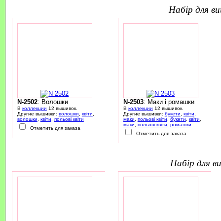
набір для 
N-2502
: Волошки
N-2503
: Маки і ромашки
В
коллекции
12 вышивок.
В
коллекции
12 вышивок.
Другие вышивки:
волошки
,
квіти
,
Другие вышивки:
букети
,
квіти
,
волошки
,
квіти
,
польові квіти
маки
,
польові квіти
,
букети
,
квіти
,
маки
,
польові квіти
,
ромашки
Отметить для заказа
Отметить для заказа
набір для 