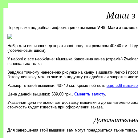
Маки з
Перед вами подробная информация о вышивке
V-48: Маки з волош
Набір для вишивання декоративної подушки розміром 40×40 см. Под
(гобеленовим швом).
У наборі є все необхідне: німецька бавовняна канва (страмін) Zweiga
і спеціальна голка.
Завдяки точному нанесенню рисунка на канву вишивати легко і прос
Готову вишивку можна зшити в подушку (знадобиться зворотня части
Размер готовой вышивки: 40×40 см. Кроме неё есть
ещё 508 вышивок
Цена данной вышивки: 539,00 грн..
Сменить валюту
.
Указанная цена не включает доставку вышивки и дополнительно зак
стоимость будет известна при оформлении заказа.
Дополнительн
Для завершения этой вышивки вам могут понадобиться такие товары