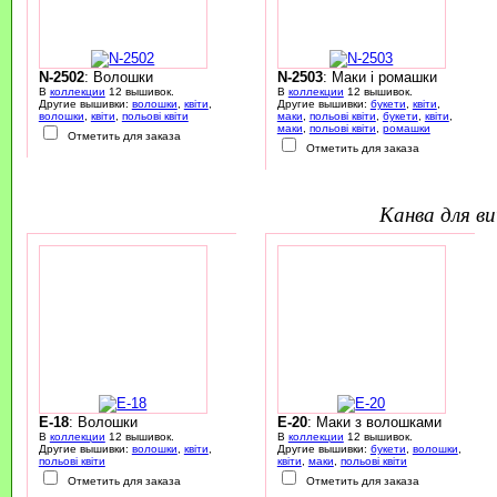
N-2502
: Волошки
N-2503
: Маки і ромашки
В
коллекции
12 вышивок.
В
коллекции
12 вышивок.
Другие вышивки:
волошки
,
квіти
,
Другие вышивки:
букети
,
квіти
,
волошки
,
квіти
,
польові квіти
маки
,
польові квіти
,
букети
,
квіти
,
маки
,
польові квіти
,
ромашки
Отметить для заказа
Отметить для заказа
канва для 
E-18
: Волошки
E-20
: Маки з волошками
В
коллекции
12 вышивок.
В
коллекции
12 вышивок.
Другие вышивки:
волошки
,
квіти
,
Другие вышивки:
букети
,
волошки
,
польові квіти
квіти
,
маки
,
польові квіти
Отметить для заказа
Отметить для заказа