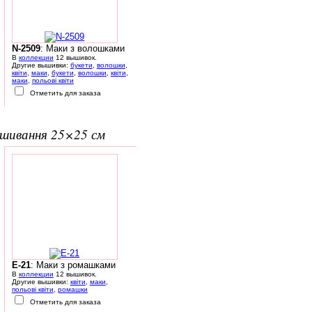
N-2509
: Маки з волошками
В
коллекции
12 вышивок.
Другие вышивки:
букети
,
волошки
,
квіти
,
маки
,
букети
,
волошки
,
квіти
,
маки
,
польові квіти
Отметить для заказа
вишивання 25×25 см
E-21
: Маки з ромашками
В
коллекции
12 вышивок.
Другие вышивки:
квіти
,
маки
,
польові квіти
,
ромашки
Отметить для заказа