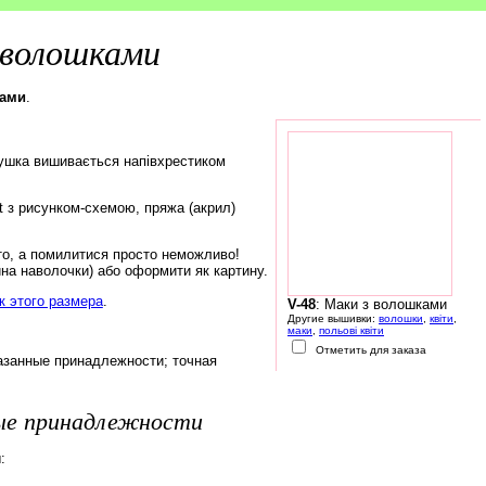
 волошками
ками
.
ушка вишивається напівхрестиком
rt з рисунком-схемою, пряжа (акрил)
то, а помилитися просто неможливо!
на наволочки) або оформити як картину.
 этого размера
.
V-48
: Маки з волошками
Другие вышивки:
волошки
,
квіти
,
маки
,
польові квіти
Отметить для заказа
азанные принадлежности; точная
ые принадлежности
: