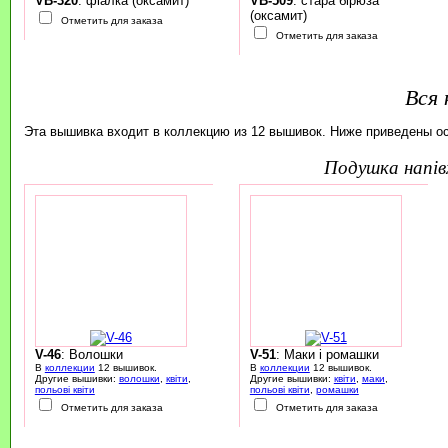
VB-320
: фіалка (оксамит)
VB-509
: стара бірюза
(оксамит)
Отметить для заказа
Отметить для заказа
Вся 
Эта вышивка входит в коллекцию из 12 вышивок. Ниже приведены о
подушка напі
V-46
: Волошки
V-51
: Маки і ромашки
В
коллекции
12 вышивок.
В
коллекции
12 вышивок.
Другие вышивки:
волошки
,
квіти
,
Другие вышивки:
квіти
,
маки
,
польові квіти
польові квіти
,
ромашки
Отметить для заказа
Отметить для заказа