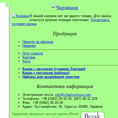
В вашей корзине нет ни одного товара. Для заказа
отметьте нужные позиции галочками.
Посмотреть
условия заказа
.
Продукция
Перелік за абеткою
Новинки
Літні сюжети
Картини
Квіти
Канва с рисунком (страмин Zweigart)
Канва с рисунком (наборы)
Наборы для вышивания крестом
Контактная информация
Электронная почта:
info@charivnytsya.com
Телефоны: +38 (0482) 39·10·30, (067) 48·11·229
Факс: +38 (0482) 39·10·30
Адрес: Кустанайская, 36, Одесса, 65085, Украина
Чарівниця является частью группы Brvsk: