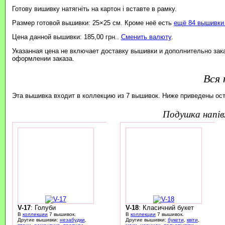
Готову вишивку натягніть на картон і вставте в рамку.
Размер готовой вышивки: 25×25 см. Кроме неё есть
ещё 84 вышивки 
Цена данной вышивки: 185,00 грн..
Сменить валюту
.
Указанная цена не включает доставку вышивки и дополнительно зак
оформлении заказа.
Вся 
Эта вышивка входит в коллекцию из 7 вышивок. Ниже приведены ос
подушка напі
V-17
: Голуби
V-18
: Класичний букет
В
коллекции
7 вышивок.
В
коллекции
7 вышивок.
Другие вышивки:
незабудки
,
Другие вышивки:
букети
,
квіти
,