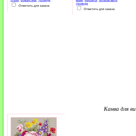
птахи
,
романтика
,
троянди
маки
,
нарциси
,
польові квіти
,
троянди
Отметить для заказа
Отметить для заказа
канва для 