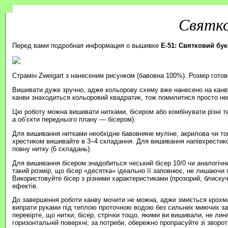
Святко
Перед вами подробная информация о вышивке
E-51: Святковий бук
Страмін Zweigart з нанесеним рисунком (бавовна 100%). Розмір готов
Вишивати дуже зручно, адже кольорову схему вже нанесено на канву
канви знаходиться кольоровий квадратик, тож помилитися просто н
Цю роботу можна вишивати нитками, бісером або комбінувати різні т
а об’єкти переднього плану — бісером).
Для вишивання нитками необхідне бавовняне муліне, акрилова чи то
хрестиком вишивайте в 3–4 складання. Для вишивання напівхрестик
повну нитку (6 складань).
Для вишивання бісером знадобиться чеський бісер 10/0 чи аналогічни
такий розмір, що бісер «десятка» ідеально її заповнює, не лишаючи п
Використовуйте бісер з різними характеристиками (прозорий, блиску
ефектів.
До завершення роботи канву мочити не можна, адже змиється крохма
випрати руками під теплою проточною водою без сильних миючих зас
перевірте, що нитки, бісер, стрічки тощо, якими ви вишивали, не ли
горизонтальній поверхні; за потреби, обережно пропрасуйте зі зворотн