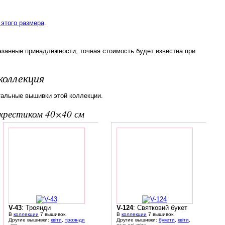
этого размера
.
азанные принадлежности; точная стоимость будет известна при
коллекция
тальные вышивки этой коллекции.
вхрестиком 40×40 см
V-43
: Троянди
V-124
: Святковий букет
В
коллекции
7 вышивок.
В
коллекции
7 вышивок.
Другие вышивки:
квіти
,
троянди
Другие вышивки:
букети
,
квіти
,