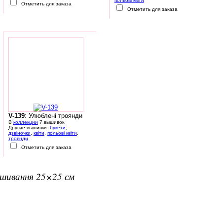
польові квіти
Отметить для заказа
Отметить для заказа
V-139
: Улюблені троянди
В
коллекции
7 вышивок.
Другие вышивки:
букети
,
дзвіночки
,
квіти
,
польові квіти
,
троянди
Отметить для заказа
вишивання 25×25 см