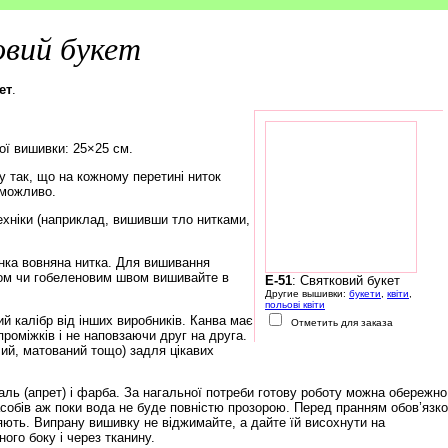
вий букет
ет
.
ої вишивки: 25×25 см.
 так, що на кожному перетині ниток
еможливо.
ехніки (наприклад, вишивши тло нитками,
нка вовняна нитка. Для вишивання
ом чи гобеленовим швом вишивайте в
E-51
: Святковий букет
Другие вышивки:
букети
,
квіти
,
польові квіти
й калібр від інших виробників. Канва має
Отметить для заказа
роміжків і не наповзаючи друг на друга.
чий, матований тощо) задля цікавих
ль (апрет) і фарба. За нагальної потреби готову роботу можна обережно
обів аж поки вода не буде повністю прозорою. Перед пранням обов’язк
няють. Випрану вишивку не віджимайте, а дайте їй висохнути на
ого боку і через тканину.