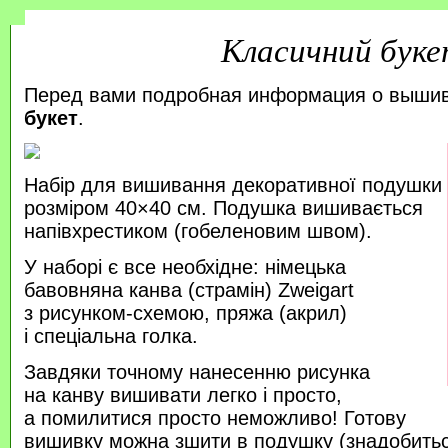
Класичний бук
Перед вами подробная информация о выши
букет
.
Набір для вишивання декоративної подушки
розміром 40×40 см. Подушка вишивається
напівхрестиком (гобеленовим швом).
У наборі є все необхідне: німецька
бавовняна канва (страмін) Zweigart
з рисунком-схемою, пряжа (акрил)
і спеціальна голка.
Завдяки точному нанесенню рисунка
на канву вишивати легко і просто,
а помилитися просто неможливо! Готову
вишивку можна зшити в подушку (знадобитьс