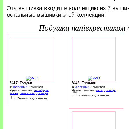
Эта вышивка входит в коллекцию из 7 выши
остальные вышивки этой коллекции.
подушка напівхрестиком
V-17
: Голуби
V-43
: Троянди
В
коллекции
7 вышивок.
В
коллекции
7 вышивок.
Другие вышивки:
незабудки
,
Другие вышивки:
квіти
,
троянди
птахи
,
романтика
,
троянди
Отметить для заказа
Отметить для заказа