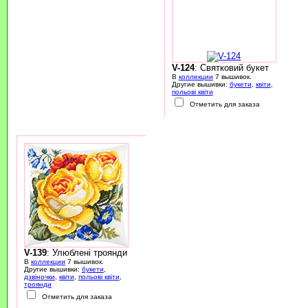
V-124
: Святковий букет
В
коллекции
7 вышивок.
Другие вышивки:
букети
,
квіти
,
польові квіти
Отметить для заказа
V-139
: Улюблені троянди
В
коллекции
7 вышивок.
Другие вышивки:
букети
,
дзвіночки
,
квіти
,
польові квіти
,
троянди
Отметить для заказа