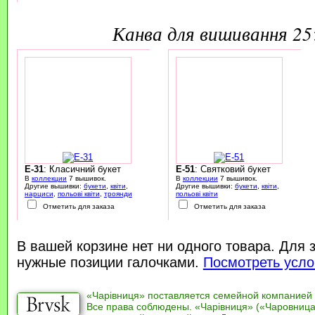
канва для вишивання 2
E-31
: Класичний букет
E-51
: Святковий букет
В
коллекции
7 вышивок.
В
коллекции
7 вышивок.
Другие вышивки:
букети
,
квіти
,
Другие вышивки:
букети
,
квіти
,
нарциси
,
польові квіти
,
троянди
польові квіти
Отметить для заказа
Отметить для заказа
В вашей корзине нет ни одного товара. Для 
нужные позиции галочками.
Посмотреть усло
«Чарівниця» поставляется семейной компанией
Все права соблюдены. «Чарівниця» («Чаровница