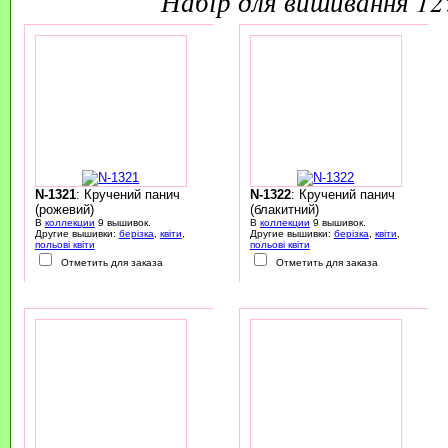
набір для вишивання 1
N-1321
: Кручений панич
N-1322
: Кручений панич
(рожевий)
(блакитний)
В
коллекции
9 вышивок.
В
коллекции
9 вышивок.
Другие вышивки:
берізка
,
квіти
,
Другие вышивки:
берізка
,
квіти
,
польові квіти
польові квіти
Отметить для заказа
Отметить для заказа