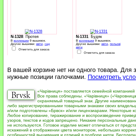
N-1328
: Протея
N-1331
: Будяк
В
коллекции
9 вышивок.
В
коллекции
9 вышивок.
Другие вышивки:
квіти
,
сад
Другие вышивки:
квіти
,
польові
квіти
Отметить для заказа
Отметить для заказа
В вашей корзине нет ни одного товара. Для 
нужные позиции галочками.
Посмотреть усло
«Чарівниця» поставляется семейной компанией
Все права соблюдены. «Чарівниця» («Чаровница
охраняемый товарный знак. Другие наименован
либо зарегистрированными товарными знаками своих владель
и/или подготовлены «Брвск» и/или лицензиарами. Некоторые к
Любое копирование, тиражирование и воспроизведение привед
узоров, текстов и кодов запрещено. Никакие персональные дан
не используются. Готовое изделие может отличаться от предст
искажений в отображении цвета монитором, небольших коррек
особенностей вышивания и отличий в подборе ниток. Бесплат