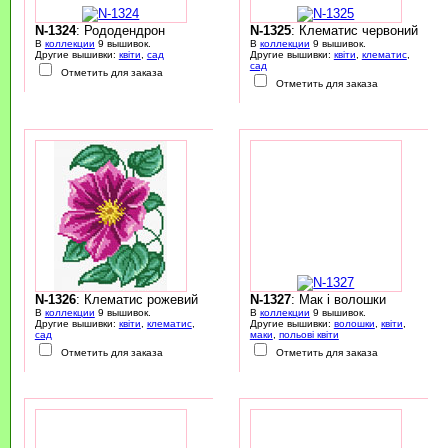
N-1324
: Рододендрон
N-1325
: Клематис червоний
В
коллекции
9 вышивок.
В
коллекции
9 вышивок.
Другие вышивки:
квіти
,
сад
Другие вышивки:
квіти
,
клематис
,
сад
Отметить для заказа
Отметить для заказа
N-1326
: Клематис рожевий
N-1327
: Мак і волошки
В
коллекции
9 вышивок.
В
коллекции
9 вышивок.
Другие вышивки:
квіти
,
клематис
,
Другие вышивки:
волошки
,
квіти
,
сад
маки
,
польові квіти
Отметить для заказа
Отметить для заказа