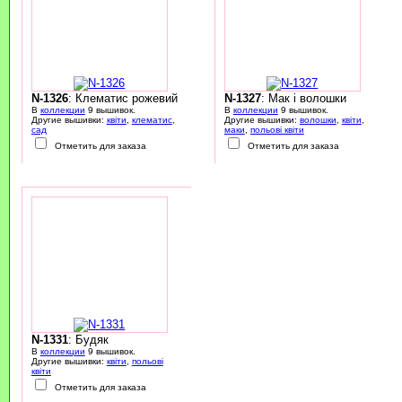
N-1326
: Клематис рожевий
N-1327
: Мак і волошки
В
коллекции
9 вышивок.
В
коллекции
9 вышивок.
Другие вышивки:
квіти
,
клематис
,
Другие вышивки:
волошки
,
квіти
,
сад
маки
,
польові квіти
Отметить для заказа
Отметить для заказа
N-1331
: Будяк
В
коллекции
9 вышивок.
Другие вышивки:
квіти
,
польові
квіти
Отметить для заказа