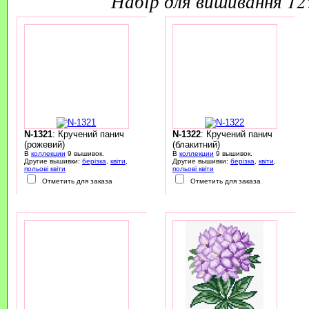
набір для вишивання 1
N-1321
: Кручений панич
N-1322
: Кручений панич
(рожевий)
(блакитний)
В
коллекции
9 вышивок.
В
коллекции
9 вышивок.
Другие вышивки:
берізка
,
квіти
,
Другие вышивки:
берізка
,
квіти
,
польові квіти
польові квіти
Отметить для заказа
Отметить для заказа