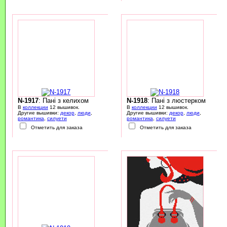
N-1917
: Пані з келихом
N-1918
: Пані з люстерком
В
коллекции
12 вышивок.
В
коллекции
12 вышивок.
Другие вышивки:
декор
,
люди
,
Другие вышивки:
декор
,
люди
,
романтика
,
силуети
романтика
,
силуети
Отметить для заказа
Отметить для заказа