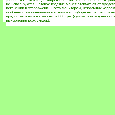
не используются. Готовое изделие может отличаться от предст
искажений в отображении цвета монитором, небольших коррек
особенностей вышивания и отличий в подборе ниток. Бесплат
предоставляется на заказы от 800 грн. (сумма заказа должна бы
применения всех скидок).