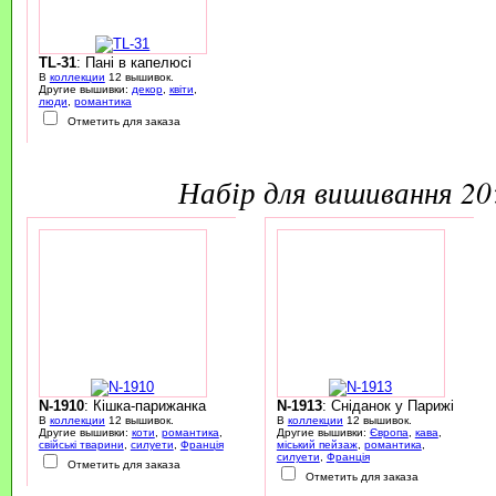
TL-31
: Пані в капелюсі
В
коллекции
12 вышивок.
Другие вышивки:
декор
,
квіти
,
люди
,
романтика
Отметить для заказа
набір для вишивання 2
N-1910
: Кішка-парижанка
N-1913
: Сніданок у Парижі
В
коллекции
12 вышивок.
В
коллекции
12 вышивок.
Другие вышивки:
коти
,
романтика
,
Другие вышивки:
Європа
,
кава
,
свійські тварини
,
силуети
,
Франція
міський пейзаж
,
романтика
,
силуети
,
Франція
Отметить для заказа
Отметить для заказа