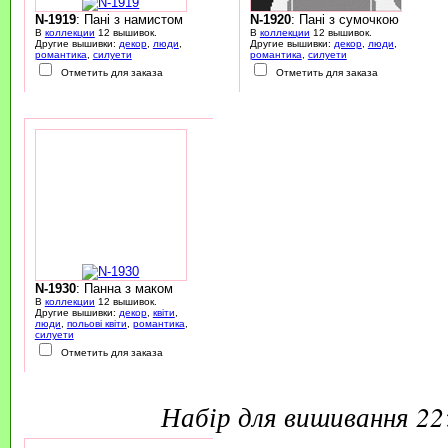
N-1919
: Пані з намистом
N-1920
: Пані з сумочкою
В
коллекции
12 вышивок.
В
коллекции
12 вышивок.
Другие вышивки:
декор
,
люди
,
Другие вышивки:
декор
,
люди
,
романтика
,
силуети
романтика
,
силуети
Отметить для заказа
Отметить для заказа
N-1930
: Панна з маком
В
коллекции
12 вышивок.
Другие вышивки:
декор
,
квіти
,
люди
,
польові квіти
,
романтика
,
силуети
Отметить для заказа
набір для вишивання 2