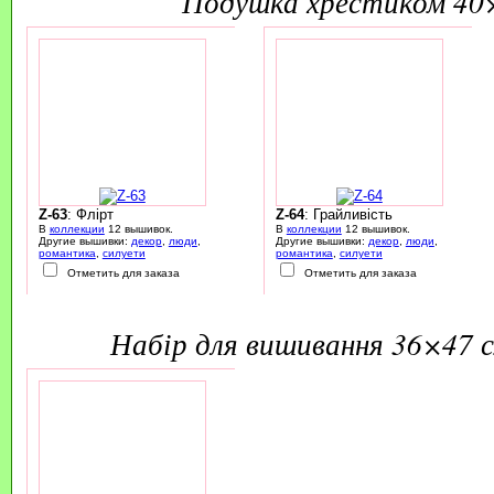
подушка хрестиком 40
Z-63
: Флірт
Z-64
: Грайливість
В
коллекции
12 вышивок.
В
коллекции
12 вышивок.
Другие вышивки:
декор
,
люди
,
Другие вышивки:
декор
,
люди
,
романтика
,
силуети
романтика
,
силуети
Отметить для заказа
Отметить для заказа
набір для вишивання 36×47 