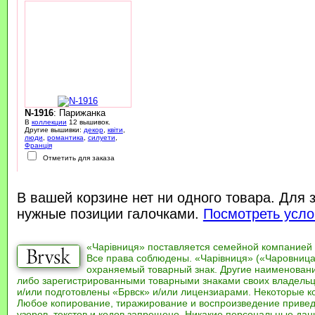
N-1916
: Парижанка
В
коллекции
12 вышивок.
Другие вышивки:
декор
,
квіти
,
люди
,
романтика
,
силуети
,
Франція
Отметить для заказа
В вашей корзине нет ни одного товара. Для 
нужные позиции галочками.
Посмотреть усло
«Чарівниця» поставляется семейной компанией
Все права соблюдены. «Чарівниця» («Чаровница
охраняемый товарный знак. Другие наименован
либо зарегистрированными товарными знаками своих владель
и/или подготовлены «Брвск» и/или лицензиарами. Некоторые к
Любое копирование, тиражирование и воспроизведение привед
узоров, текстов и кодов запрещено. Никакие персональные дан