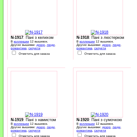
N-1917
: Пані з келихом
N-1918
: Пані з люстерком
В
коллекции
12 вышивок.
В
коллекции
12 вышивок.
Другие вышивки:
декор
,
люди
,
Другие вышивки:
декор
,
люди
,
романтика
,
силуети
романтика
,
силуети
Отметить для заказа
Отметить для заказа
N-1919
: Пані з намистом
N-1920
: Пані з сумочкою
В
коллекции
12 вышивок.
В
коллекции
12 вышивок.
Другие вышивки:
декор
,
люди
,
Другие вышивки:
декор
,
люди
,
романтика
,
силуети
романтика
,
силуети
Отметить для заказа
Отметить для заказа