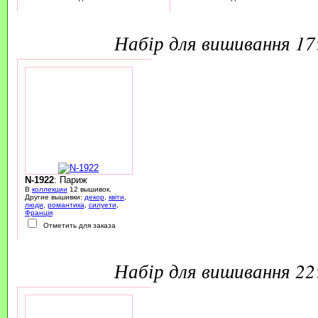
набір для вишивання 1
N-1922
: Париж
В
коллекции
12 вышивок.
Другие вышивки:
декор
,
квіти
,
люди
,
романтика
,
силуети
,
Франція
Отметить для заказа
набір для вишивання 2