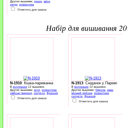
Другие вышивки:
декор
,
квіти
,
люди
,
романтика
Отметить для заказа
набір для вишивання 2
N-1910
: Кішка-парижанка
N-1913
: Сніданок у Парижі
В
коллекции
12 вышивок.
В
коллекции
12 вышивок.
Другие вышивки:
коти
,
романтика
,
Другие вышивки:
Європа
,
кава
,
свійські тварини
,
силуети
,
Франція
міський пейзаж
,
романтика
,
силуети
,
Франція
Отметить для заказа
Отметить для заказа