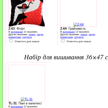
Z-63
: Флірт
Z-64
: Грайливість
В
коллекции
12 вышивок.
В
коллекции
12 вышивок.
Другие вышивки:
декор
,
люди
,
Другие вышивки:
декор
,
люди
,
романтика
,
силуети
романтика
,
силуети
Отметить для заказа
Отметить для заказа
набір для вишивання 36×47 
TL-31
: Пані в капелюсі
В
коллекции
12 вышивок.