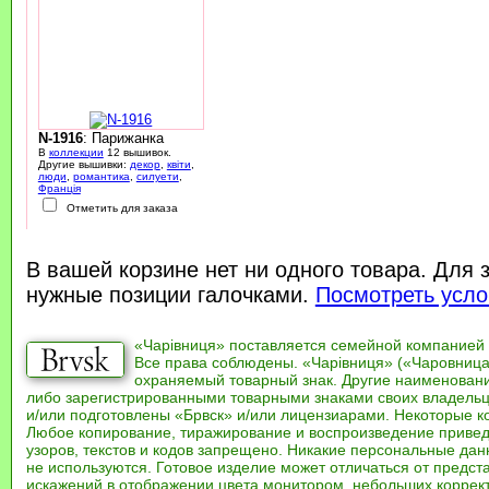
N-1916
: Парижанка
В
коллекции
12 вышивок.
Другие вышивки:
декор
,
квіти
,
люди
,
романтика
,
силуети
,
Франція
Отметить для заказа
В вашей корзине нет ни одного товара. Для 
нужные позиции галочками.
Посмотреть усло
«Чарівниця» поставляется семейной компанией
Все права соблюдены. «Чарівниця» («Чаровница
охраняемый товарный знак. Другие наименован
либо зарегистрированными товарными знаками своих владель
и/или подготовлены «Брвск» и/или лицензиарами. Некоторые к
Любое копирование, тиражирование и воспроизведение привед
узоров, текстов и кодов запрещено. Никакие персональные дан
не используются. Готовое изделие может отличаться от предст
искажений в отображении цвета монитором, небольших коррек