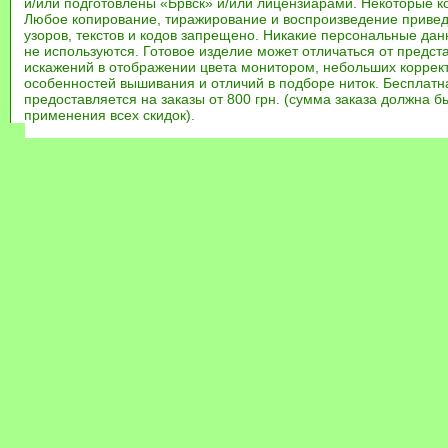
и/или подготовлены «Брвск» и/или лицензиарами. Некоторые к
Любое копирование, тиражирование и воспроизведение привед
узоров, текстов и кодов запрещено. Никакие персональные дан
не используются. Готовое изделие может отличаться от предст
искажений в отображении цвета монитором, небольших коррек
особенностей вышивания и отличий в подборе ниток. Бесплат
предоставляется на заказы от 800 грн. (сумма заказа должна бы
применения всех скидок).