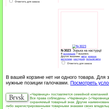
Отметить для заказа
N-3023
: Зорька на настурції
В
коллекции
7 вышивок.
Другие вышивки:
квіти
,
комахи
,
метелики
,
настурція
,
польові квіти
Отметить для заказа
В вашей корзине нет ни одного товара. Для 
нужные позиции галочками.
Посмотреть усло
«Чарівниця» поставляется семейной компанией
Все права соблюдены. «Чарівниця» («Чаровница
охраняемый товарный знак. Другие наименован
либо зарегистрированными товарными знаками своих владель