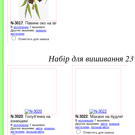
N-3017
: Павине око на іві
В
коллекции
7 вышивок.
Другие вышивки:
комахи
,
метелики
Отметить для заказа
набір для вишивання 2
N-3020
: Голуб’янка на
N-3022
: Махаон на будлеї
конюшині
В
коллекции
7 вышивок.
Другие вышивки:
квіти
,
комахи
,
В
коллекции
7 вышивок.
метелики
,
польові квіти
Другие вышивки:
квіти
,
комахи
,
метелики
,
польові квіти
Отметить для заказа