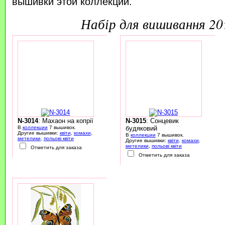
вышивки этой коллекции.
набір для вишивання 2
N-3014
: Махаон на копрії
N-3015
: Сонцевик
В
коллекции
7 вышивок.
будяковий
Другие вышивки:
квіти
,
комахи
,
В
коллекции
7 вышивок.
метелики
,
польові квіти
Другие вышивки:
квіти
,
комахи
,
метелики
,
польові квіти
Отметить для заказа
Отметить для заказа