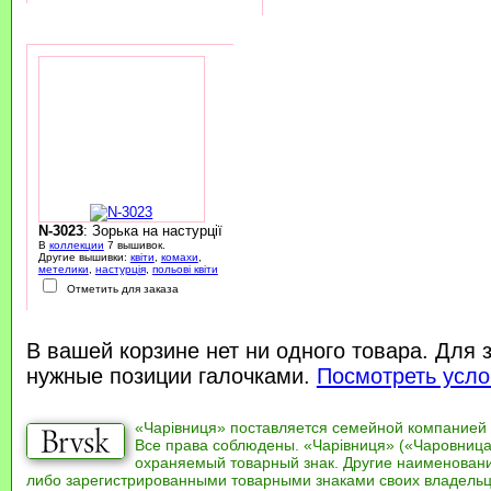
N-3023
: Зорька на настурції
В
коллекции
7 вышивок.
Другие вышивки:
квіти
,
комахи
,
метелики
,
настурція
,
польові квіти
Отметить для заказа
В вашей корзине нет ни одного товара. Для 
нужные позиции галочками.
Посмотреть усло
«Чарівниця» поставляется семейной компанией
Все права соблюдены. «Чарівниця» («Чаровница
охраняемый товарный знак. Другие наименован
либо зарегистрированными товарными знаками своих владель