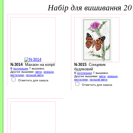
набір для вишивання 2
N-3014
: Махаон на копрії
N-3015
: Сонцевик
В
коллекции
7 вышивок.
будяковий
Другие вышивки:
квіти
,
комахи
,
В
коллекции
7 вышивок.
метелики
,
польові квіти
Другие вышивки:
квіти
,
комахи
,
метелики
,
польові квіти
Отметить для заказа
Отметить для заказа