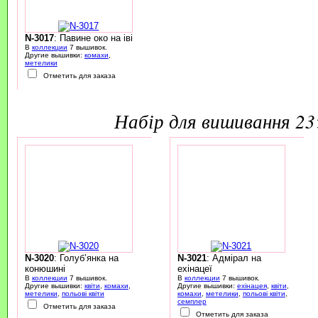
N-3017
: Павине око на іві
В
коллекции
7 вышивок.
Другие вышивки:
комахи
,
метелики
Отметить для заказа
набір для вишивання 2
N-3020
: Голуб’янка на
N-3021
: Адмірал на
конюшині
ехінацеї
В
коллекции
7 вышивок.
В
коллекции
7 вышивок.
Другие вышивки:
квіти
,
комахи
,
Другие вышивки:
ехінацея
,
квіти
,
метелики
,
польові квіти
комахи
,
метелики
,
польові квіти
,
семплер
Отметить для заказа
Отметить для заказа