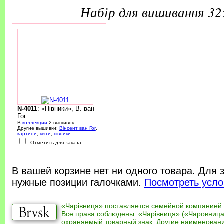
набір для вишивання 3
N-4011
: «Півники», В. ван
Гог
В
коллекции
2 вышивок.
Другие вышивки:
Вінсент ван Гог
,
картини
,
квіти
,
півники
Отметить для заказа
В вашей корзине нет ни одного товара. Для 
нужные позиции галочками.
Посмотреть усло
«Чарівниця» поставляется семейной компанией
Все права соблюдены. «Чарівниця» («Чаровница
охраняемый товарный знак. Другие наименован