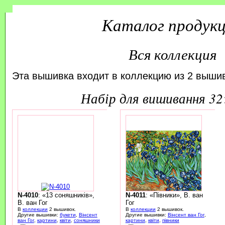
Каталог продук
Вся коллекция
Эта вышивка входит в коллекцию из 2 вышив
набір для вишивання 3
N-4010
: «13 соняшників»,
N-4011
: «Півники», В. ван
В. ван Гог
Гог
В
коллекции
2 вышивок.
В
коллекции
2 вышивок.
Другие вышивки:
букети
,
Вінсент
Другие вышивки:
Вінсент ван Гог
,
ван Гог
,
картини
,
квіти
,
соняшники
картини
,
квіти
,
півники