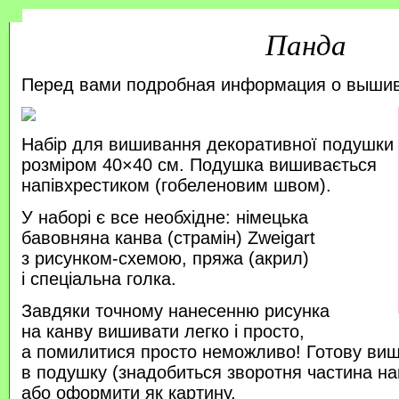
Панда
Перед вами подробная информация о выши
Набір для вишивання декоративної подушки
розміром 40×40 см. Подушка вишивається
напівхрестиком (гобеленовим швом).
У наборі є все необхідне: німецька
бавовняна канва (страмін) Zweigart
з рисунком-схемою, пряжа (акрил)
і спеціальна голка.
Завдяки точному нанесенню рисунка
на канву вишивати легко і просто,
а помилитися просто неможливо! Готову ви
в подушку (знадобиться зворотня частина на
або оформити як картину.