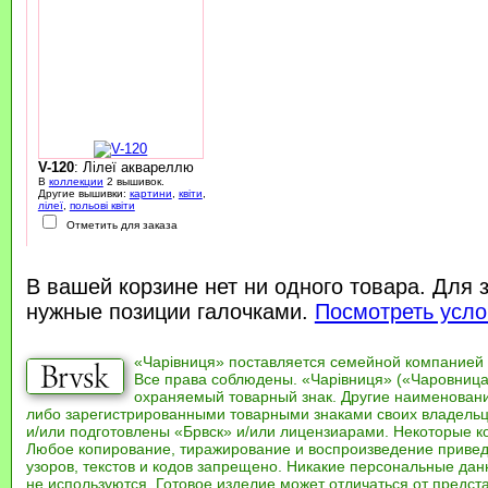
V-120
: Лілеї аквареллю
В
коллекции
2 вышивок.
Другие вышивки:
картини
,
квіти
,
лілеї
,
польові квіти
Отметить для заказа
В вашей корзине нет ни одного товара. Для 
нужные позиции галочками.
Посмотреть усло
«Чарівниця» поставляется семейной компанией
Все права соблюдены. «Чарівниця» («Чаровница
охраняемый товарный знак. Другие наименован
либо зарегистрированными товарными знаками своих владель
и/или подготовлены «Брвск» и/или лицензиарами. Некоторые к
Любое копирование, тиражирование и воспроизведение привед
узоров, текстов и кодов запрещено. Никакие персональные дан
не используются. Готовое изделие может отличаться от предст