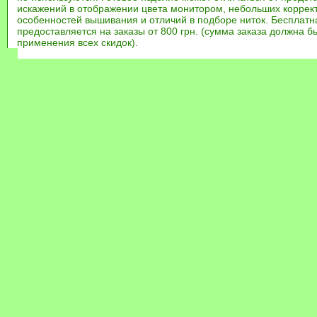
искажений в отображении цвета монитором, небольших коррек
особенностей вышивания и отличий в подборе ниток. Бесплат
предоставляется на заказы от 800 грн. (сумма заказа должна бы
применения всех скидок).