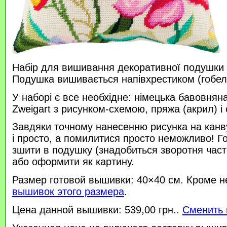
Набір для вишивання декоративної подушки 
Подушка вишивається напівхрестиком (гобе
У наборі є все необхідне: німецька бавовняна
Zweigart з рисунком-схемою, пряжа (акрил) і 
Завдяки точному нанесенню рисунка на канв
і просто, а помилитися просто неможливо! 
зшити в подушку (знадобиться зворотня час
або оформити як картину.
Размер готовой вышивки: 40×40 см. Кроме н
вышивок этого размера
.
Цена данной вышивки: 539,00 грн..
Сменить 