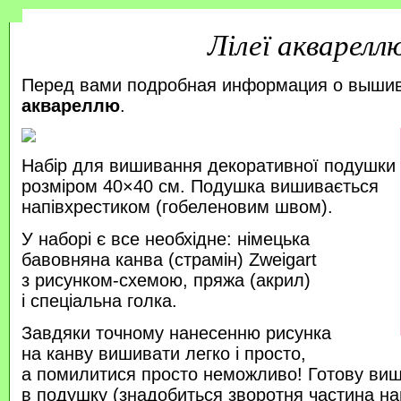
Лілеї акварелл
Перед вами подробная информация о выши
аквареллю
.
Набір для вишивання декоративної подушки
розміром 40×40 см. Подушка вишивається
напівхрестиком (гобеленовим швом).
У наборі є все необхідне: німецька
бавовняна канва (страмін) Zweigart
з рисунком-схемою, пряжа (акрил)
і спеціальна голка.
Завдяки точному нанесенню рисунка
на канву вишивати легко і просто,
а помилитися просто неможливо! Готову ви
в подушку (знадобиться зворотня частина на