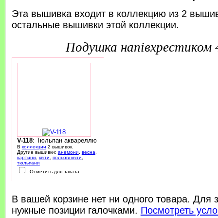
Эта вышивка входит в коллекцию из 2 выши
остальные вышивки этой коллекции.
подушка напівхрестиком
V-118
: Тюльпан аквареллю
В
коллекции
2 вышивок.
Другие вышивки:
анемони
,
весна
,
картини
,
квіти
,
польові квіти
,
тюльпани
Отметить для заказа
В вашей корзине нет ни одного товара. Для 
нужные позиции галочками.
Посмотреть усло