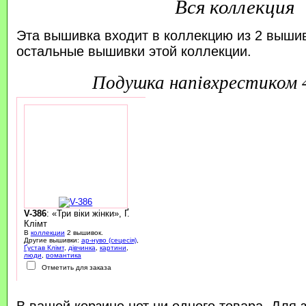
Вся коллекция
Эта вышивка входит в коллекцию из 2 выши
остальные вышивки этой коллекции.
подушка напівхрестиком
V-386
: «Три віки жінки», Ґ.
Клімт
В
коллекции
2 вышивок.
Другие вышивки:
ар-нуво (сецесія)
,
Ґустав Клімт
,
дівчинка
,
картини
,
люди
,
романтика
Отметить для заказа