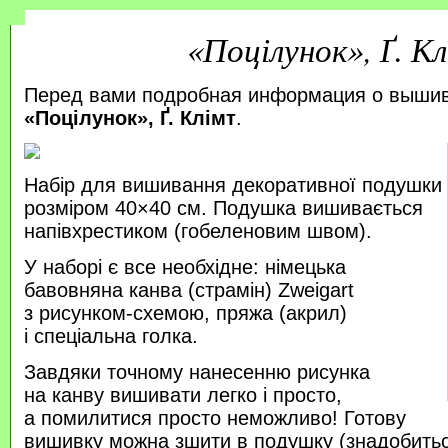
«Поцілунок», Ґ. К
Перед вами подробная информация о выши
«Поцілунок», Ґ. Клімт
.
Набір для вишивання декоративної подушки
розміром 40×40 см. Подушка вишивається
напівхрестиком (гобеленовим швом).
У наборі є все необхідне: німецька
бавовняна канва (страмін) Zweigart
з рисунком-схемою, пряжа (акрил)
і спеціальна голка.
Завдяки точному нанесенню рисунка
на канву вишивати легко і просто,
а помилитися просто неможливо! Готову
вишивку можна зшити в подушку (знадобитьс