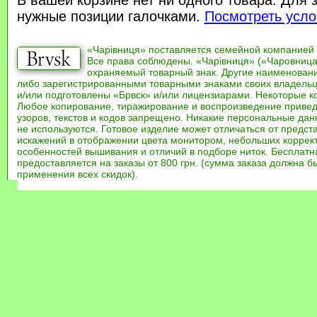
В вашей корзине нет ни одного товара. Для 
нужные позиции галочками.
Посмотреть усло
«Чарівниця» поставляется семейной компанией
Все права соблюдены. «Чарівниця» («Чаровница
охраняемый товарный знак. Другие наименован
либо зарегистрированными товарными знаками своих владель
и/или подготовлены «Брвск» и/или лицензиарами. Некоторые к
Любое копирование, тиражирование и воспроизведение привед
узоров, текстов и кодов запрещено. Никакие персональные дан
не используются. Готовое изделие может отличаться от предст
искажений в отображении цвета монитором, небольших коррек
особенностей вышивания и отличий в подборе ниток. Бесплат
предоставляется на заказы от 800 грн. (сумма заказа должна бы
применения всех скидок).