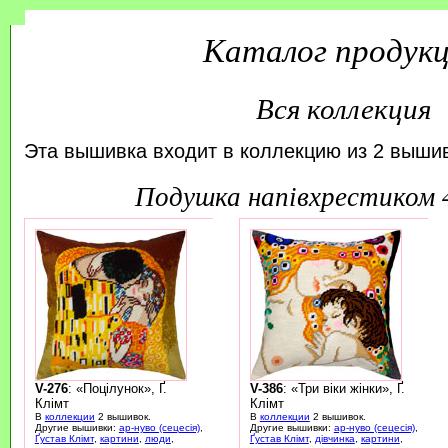
Каталог продук
Вся коллекция
Эта вышивка входит в коллекцию из 2 вышив
подушка напівхрестиком
V-276
: «Поцілунок», Ґ.
V-386
: «Три віки жінки», Ґ.
Клімт
Клімт
В
коллекции
2 вышивок.
В
коллекции
2 вышивок.
Другие вышивки:
ар-нуво (сецесія)
,
Другие вышивки:
ар-нуво (сецесія)
,
Ґустав Клімт
,
картини
,
люди
,
Ґустав Клімт
,
дівчинка
,
картини
,