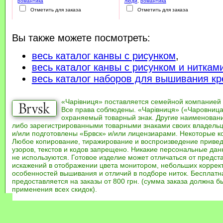
романтика
люди
,
романтика
Отметить для заказа
Отметить для заказа
Вы также можете посмотреть:
весь каталог канвы с рисунком
,
весь каталог канвы с рисунком и ниткам
весь каталог наборов для вышивания кр
«Чарівниця» поставляется семейной компанией
Все права соблюдены. «Чарівниця» («Чаровница
охраняемый товарный знак. Другие наименован
либо зарегистрированными товарными знаками своих владель
и/или подготовлены «Брвск» и/или лицензиарами. Некоторые к
Любое копирование, тиражирование и воспроизведение привед
узоров, текстов и кодов запрещено. Никакие персональные дан
не используются. Готовое изделие может отличаться от предст
искажений в отображении цвета монитором, небольших коррек
особенностей вышивания и отличий в подборе ниток. Бесплат
предоставляется на заказы от 800 грн. (сумма заказа должна бы
применения всех скидок).